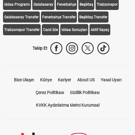
iddaa Programı
Galatasaray
Fenerbahçe
Beşiktaş
Trabzonspor
Galatasaray Transfer
Fenerbahçe Transfer
Beşiktaş Transfer
Trabzonspor Transfer
Canlı İzle
iddaa Sonuçları
Aktif Sayaç
Takip Et
Bize Ulaşın
Künye
Kariyer
About US
Yasal Uyarı
Çerez Politikası
Gizlilik Politikası
KVKK Aydınlatma Metni Kurumsal