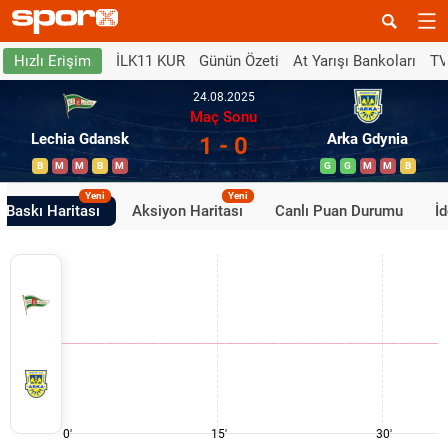
İLK11 KUR
Günün Özeti
At Yarışı Bankoları
TV
Hızlı Erişim
24.08.2025
Maç Sonu
Lechia Gdansk
Arka Gdynia
1 - 0
B
M
M
B
M
G
G
M
M
B
Yeni
Yeni
Baskı Haritası
Aksiyon Haritası
Canlı Puan Durumu
İ
0'
15'
30'