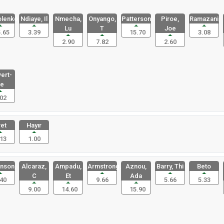
lenko,
Ndiaye, Il
Nmecha,
Onyango,
Patterson,
Piroe,
Ramazani,
Lu
T
Joe
.65
3.39
15.70
3.08
2.90
7.82
2.60
ert-
e
02
et
Hayır
13
1.00
nson,
Alcaraz,
Ampadu,
Armstrong,
Aznou,
Barry, Thi
Beto
C
Et
Ada
40
9.66
5.66
5.33
9.00
14.60
15.90