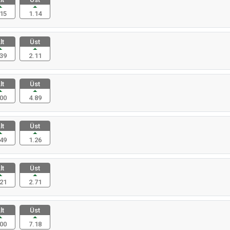
15
1.14
lt
Üst
39
2.11
lt
Üst
00
4.89
lt
Üst
49
1.26
lt
Üst
21
2.71
lt
Üst
00
7.18