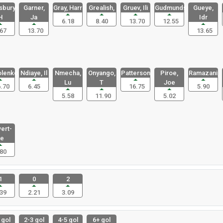
bury-
Garner,
Gray, Harr
Grealish,
Gruev, Ili
Gudmundsso
Gueye,
H
Ja
Idr
6.18
8.40
13.70
12.55
67
13.70
13.65
lenko,
Ndiaye, Il
Nmecha,
Onyango,
Patterson,
Piroe,
Ramazani,
Lu
T
Joe
.70
6.45
16.75
5.90
5.58
11.90
5.02
ert-
e
80
1
0
2
39
2.21
3.09
 gol
2-3 gol
4-5 gol
6+ gol