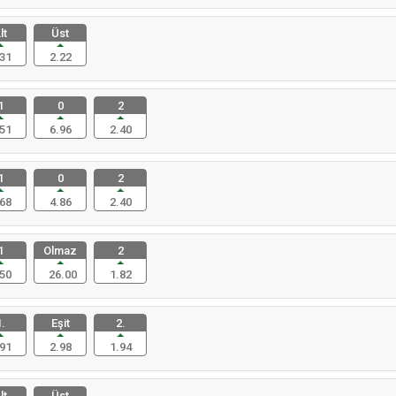
lt
Üst
31
2.22
1
0
2
51
6.96
2.40
1
0
2
68
4.86
2.40
1
Olmaz
2
50
26.00
1.82
.
Eşit
2.
91
2.98
1.94
lt
Üst