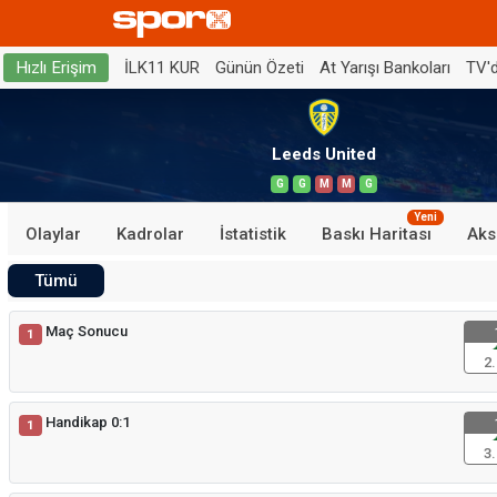
İLK11 KUR
Günün Özeti
At Yarışı Bankoları
TV'
Hızlı Erişim
Leeds United
G
G
M
M
G
Yeni
Olaylar
Kadrolar
İstatistik
Baskı Haritası
Aks
Tümü
Maç Sonucu
1
2.
Handikap 0:1
1
3.