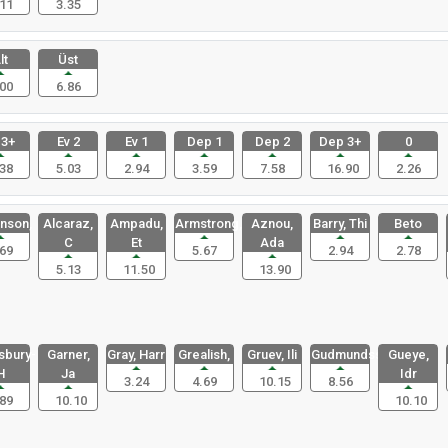
11
3.35
lt
Üst
00
6.86
 3+
Ev 2
Ev 1
Dep 1
Dep 2
Dep 3+
0
38
5.03
2.94
3.59
7.58
16.90
2.26
nson,
Alcaraz,
Ampadu,
Armstrong,
Aznou,
Barry, Thi
Beto
C
Et
Ada
69
5.67
2.94
2.78
5.13
11.50
13.90
bury-
Garner,
Gray, Harr
Grealish,
Gruev, Ili
Gudmundsso
Gueye,
H
Ja
Idr
3.24
4.69
10.15
8.56
89
10.10
10.10