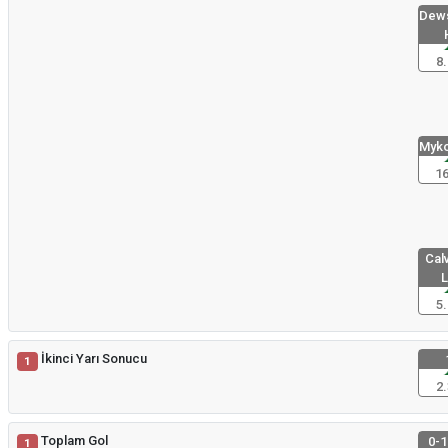
Dews
8.
Myko
16
Calv
L
5.
İkinci Yarı Sonucu
1
2.
Toplam Gol
0-1
1