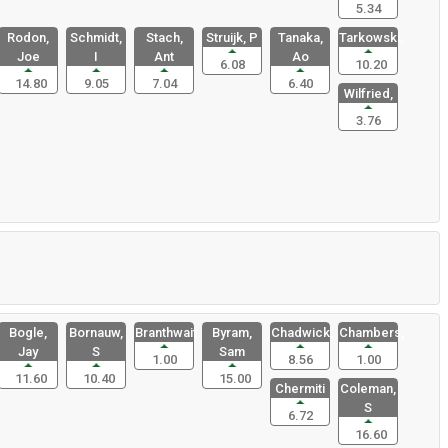
5.34
Rodon,
Schmidt,
Stach,
Struijk, P
Tanaka,
Tarkowski,
Joe
I
Ant
Ao
6.08
10.20
14.80
9.05
7.04
6.40
Wilfried,
3.76
Bogle,
Bornauw,
Branthwait
Byram,
Chadwick,
Chambers,
Jay
S
Sam
1.00
8.56
1.00
11.60
10.40
15.00
Chermiti
Coleman,
S
6.72
16.60