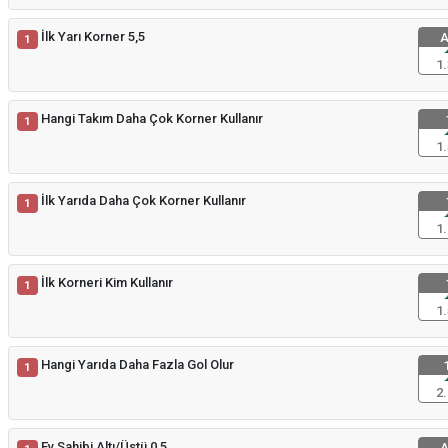
İlk Yarı Korner 5,5
A
1
1.
Hangi Takım Daha Çok Korner Kullanır
1
1.
İlk Yarıda Daha Çok Korner Kullanır
1
1.
İlk Korneri Kim Kullanır
1
1.
Hangi Yarıda Daha Fazla Gol Olur
1
1
2.
Ev Sahibi Altı/Üstü 0,5
A