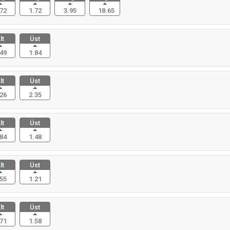
72
1.72
3.95
18.65
lt
Üst
49
1.84
lt
Üst
26
2.35
lt
Üst
84
1.48
lt
Üst
55
1.21
lt
Üst
71
1.58