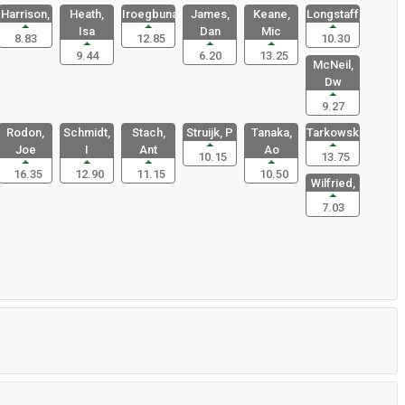
Harrison,
Heath,
Iroegbunam
James,
Keane,
Longstaff,
Isa
Dan
Mic
8.83
12.85
10.30
9.44
6.20
13.25
McNeil,
Dw
9.27
Rodon,
Schmidt,
Stach,
Struijk, P
Tanaka,
Tarkowski,
Joe
I
Ant
Ao
10.15
13.75
16.35
12.90
11.15
10.50
Wilfried,
7.03