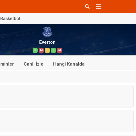
Basketbol
Everton
G
M
B
G
M
minler
Canlı İzle
Hangi Kanalda