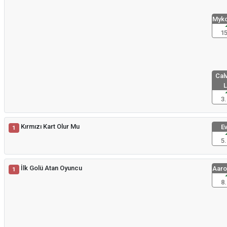
Myko
15
Calv
L
3.
Kırmızı Kart Olur Mu
Ev
1
5.
İlk Golü Atan Oyuncu
Aaro
1
8.