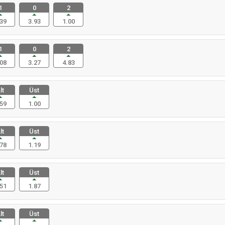
1
0
2
39
3.93
1.00
1
0
2
08
3.27
4.83
lt
Üst
59
1.00
lt
Üst
78
1.19
lt
Üst
51
1.87
lt
Üst