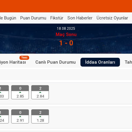
de Bugün
Puan Durumu
Fikstür
Son Haberler
Ücretsiz Oyunlar
18.08.2025
Maç Sonu
1 - 0
Yeni
iyon Haritası
Canlı Puan Durumu
İddaa Oranları
Tah
1
0
2
03
2.85
2.84
1
0
2
24
2.91
1.28