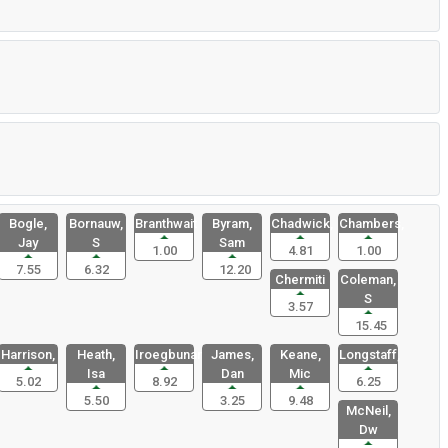
Bogle,
Bornauw,
Branthwait
Byram,
Chadwick,
Chambers,
Jay
S
Sam
1.00
4.81
1.00
7.55
6.32
12.20
Chermiti
Coleman,
S
3.57
15.45
Harrison,
Heath,
Iroegbunam
James,
Keane,
Longstaff,
Isa
Dan
Mic
5.02
8.92
6.25
5.50
3.25
9.48
McNeil,
Dw