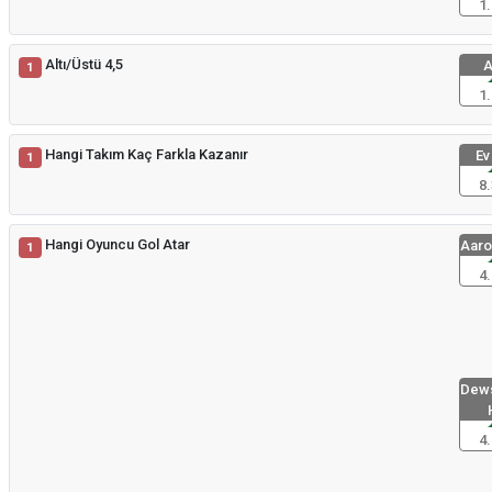
1.
Altı/Üstü 4,5
A
1
1.
Hangi Takım Kaç Farkla Kazanır
Ev
1
8.
Hangi Oyuncu Gol Atar
Aaro
1
4.
Dews
4.