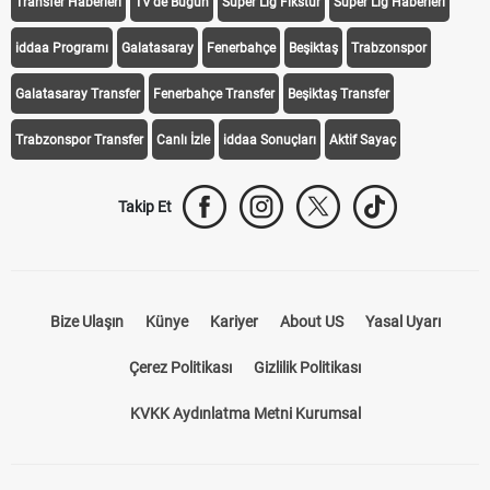
Transfer Haberleri
TV'de Bugün
Süper Lig Fikstür
Süper Lig Haberleri
iddaa Programı
Galatasaray
Fenerbahçe
Beşiktaş
Trabzonspor
Galatasaray Transfer
Fenerbahçe Transfer
Beşiktaş Transfer
Trabzonspor Transfer
Canlı İzle
iddaa Sonuçları
Aktif Sayaç
Takip Et
Bize Ulaşın
Künye
Kariyer
About US
Yasal Uyarı
Çerez Politikası
Gizlilik Politikası
KVKK Aydınlatma Metni Kurumsal