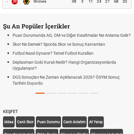
-
Wolves
38
3
11
24
27
68
20
20
Şu An Popüler İçerikler
Puan Durumunda AG, OM ve Diğer Kısaltmalar Ne Anlama Gelir?
Skor Ne Demek? Sporda Skor ve Sonuç Kavramları
Futbol Nasıl Oynanır? Temel Futbol Kuralları
Deplasman Golü Kuralı Nedir? Hangi Organizasyonlarda
Uygulanıyor?
DGS Sonuçları Ne Zaman Açıklanacak 2026? ÖSYM Sonuç
Tarihini Duyurdu
KEŞFET
iddaa
Canlı Skor
Puan Durumu
Canlı Anlatım
At Yarışı