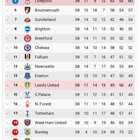
-
Liverpool
38
17
9
12
63
53
60
5
-
Bournemouth
38
13
18
7
58
54
57
6
-
Sunderland
38
14
12
12
42
48
54
7
-
Brighton
38
14
11
13
52
46
53
8
-
Brentford
38
14
11
13
55
52
53
9
-
Chelsea
38
14
10
14
58
52
52
10
-
Fulham
38
15
7
16
47
51
52
11
-
Newcastle
38
14
7
17
53
55
49
12
-
Everton
38
13
10
15
47
50
49
13
-
Leeds United
38
11
14
13
49
56
47
14
-
C.Palace
38
11
12
15
41
51
45
15
-
N. Forest
38
11
11
16
48
51
44
16
-
Tottenham
38
10
11
17
48
57
41
17
-
West Ham United
38
10
9
19
46
65
39
18
-
Burnley
38
4
10
24
38
75
22
19