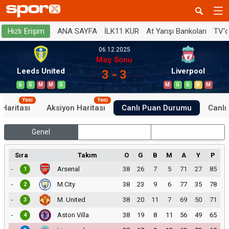
ANA SAYFA
İLK11 KUR
At Yarışı Bankoları
TV'
Hızlı Erişim
06.12.2025
Maç Sonu
Leeds United
Liverpool
3 - 3
G
G
M
M
G
M
G
G
B
M
Yeni
Yeni
 Haritası
Aksiyon Haritası
Canlı Puan Durumu
Canlı 
Genel
İç Saha
Dış Saha
Sıra
Takım
O
G
B
M
A
Y
P
-
Arsenal
38
26
7
5
71
27
85
1
-
M.City
38
23
9
6
77
35
78
2
-
M. United
38
20
11
7
69
50
71
3
-
Aston Villa
38
19
8
11
56
49
65
4