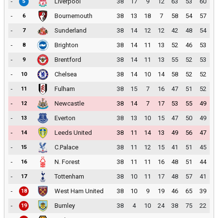
-
Liverpool
38
17
9
12
63
53
60
5
-
Bournemouth
38
13
18
7
58
54
57
6
-
Sunderland
38
14
12
12
42
48
54
7
-
Brighton
38
14
11
13
52
46
53
8
-
Brentford
38
14
11
13
55
52
53
9
-
Chelsea
38
14
10
14
58
52
52
10
-
Fulham
38
15
7
16
47
51
52
11
-
Newcastle
38
14
7
17
53
55
49
12
-
Everton
38
13
10
15
47
50
49
13
-
Leeds United
38
11
14
13
49
56
47
14
-
C.Palace
38
11
12
15
41
51
45
15
-
N. Forest
38
11
11
16
48
51
44
16
-
Tottenham
38
10
11
17
48
57
41
17
-
West Ham United
38
10
9
19
46
65
39
18
-
Burnley
38
4
10
24
38
75
22
19