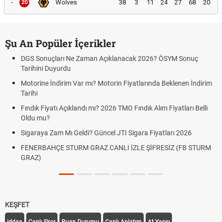
-
Wolves
38
3
11
24
27
68
20
20
Şu An Popüler İçerikler
DGS Sonuçları Ne Zaman Açıklanacak 2026? ÖSYM Sonuç
Tarihini Duyurdu
Motorine İndirim Var mı? Motorin Fiyatlarında Beklenen İndirim
Tarihi
Fındık Fiyatı Açıklandı mı? 2026 TMO Fındık Alım Fiyatları Belli
Oldu mu?
Sigaraya Zam Mı Geldi? Güncel JTI Sigara Fiyatları 2026
FENERBAHÇE STURM GRAZ CANLI İZLE ŞİFRESİZ (FB STURM
GRAZ)
KEŞFET