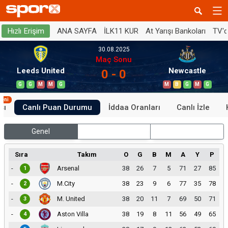
ANA SAYFA
İLK11 KUR
At Yarışı Bankoları
TV'
Hızlı Erişim
30.08.2025
Maç Sonu
Leeds United
Newcastle
0 - 0
G
G
M
M
G
M
B
G
M
G
Yeni
sı
Canlı Puan Durumu
İddaa Oranları
Canlı İzle
Genel
İç Saha
Dış Saha
Sıra
Takım
O
G
B
M
A
Y
P
-
Arsenal
38
26
7
5
71
27
85
1
-
M.City
38
23
9
6
77
35
78
2
-
M. United
38
20
11
7
69
50
71
3
-
Aston Villa
38
19
8
11
56
49
65
4