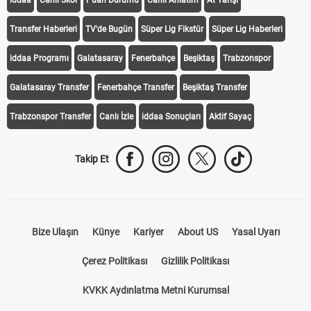
iddaa
Canlı Skor
Puan Durumu
Canlı Anlatım
At Yarışı
Transfer Haberleri
TV'de Bugün
Süper Lig Fikstür
Süper Lig Haberleri
iddaa Programı
Galatasaray
Fenerbahçe
Beşiktaş
Trabzonspor
Galatasaray Transfer
Fenerbahçe Transfer
Beşiktaş Transfer
Trabzonspor Transfer
Canlı İzle
iddaa Sonuçları
Aktif Sayaç
Takip Et
Bize Ulaşın
Künye
Kariyer
About US
Yasal Uyarı
Çerez Politikası
Gizlilik Politikası
KVKK Aydınlatma Metni Kurumsal