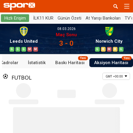
İLK11 KUR
Günün Özeti
At Yarışı Bankoları
TV'
Hızlı Erişim
08.03.2026
Maç Sonu
Leeds United
Norwich City
3 - 0
G
G
G
M
M
G
B
M
B
G
Yeni
Yeni
Kadrolar
İstatistik
Baskı Haritası
Aksiyon Haritası
FUTBOL
GMT +00:00