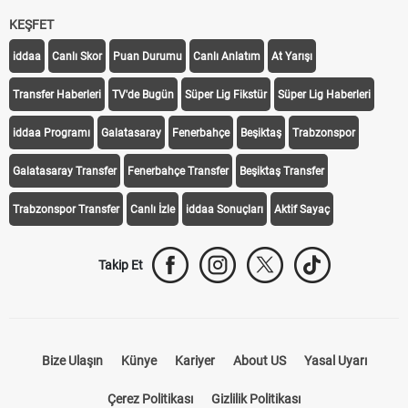
KEŞFET
iddaa
Canlı Skor
Puan Durumu
Canlı Anlatım
At Yarışı
Transfer Haberleri
TV'de Bugün
Süper Lig Fikstür
Süper Lig Haberleri
iddaa Programı
Galatasaray
Fenerbahçe
Beşiktaş
Trabzonspor
Galatasaray Transfer
Fenerbahçe Transfer
Beşiktaş Transfer
Trabzonspor Transfer
Canlı İzle
iddaa Sonuçları
Aktif Sayaç
Takip Et
Bize Ulaşın
Künye
Kariyer
About US
Yasal Uyarı
Çerez Politikası
Gizlilik Politikası