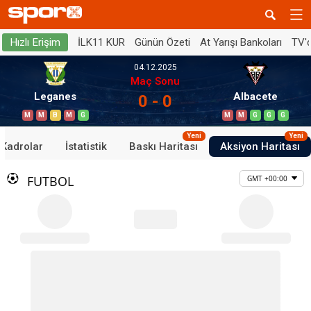
İLK11 KUR
Günün Özeti
At Yarışı Bankoları
TV'
Hızlı Erişim
04.12.2025
Maç Sonu
Leganes
Albacete
0 - 0
M
M
B
M
G
M
M
G
G
G
Yeni
Yeni
Kadrolar
İstatistik
Baskı Haritası
Aksiyon Haritası
FUTBOL
GMT +00:00