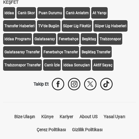
KEŞFET
iddaa
Canlı Skor
Puan Durumu
Canlı Anlatım
At Yarışı
Transfer Haberleri
TV'de Bugün
Süper Lig Fikstür
Süper Lig Haberleri
iddaa Programı
Galatasaray
Fenerbahçe
Beşiktaş
Trabzonspor
Galatasaray Transfer
Fenerbahçe Transfer
Beşiktaş Transfer
Trabzonspor Transfer
Canlı İzle
iddaa Sonuçları
Aktif Sayaç
Takip Et
Bize Ulaşın
Künye
Kariyer
About US
Yasal Uyarı
Çerez Politikası
Gizlilik Politikası