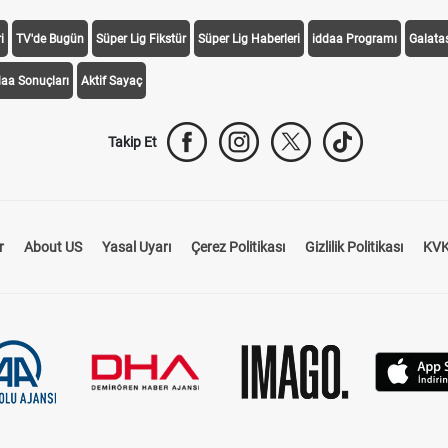
i
TV'de Bugün
Süper Lig Fikstür
Süper Lig Haberleri
iddaa Programı
Galata
daa Sonuçları
Aktif Sayaç
Takip Et
r
About US
Yasal Uyarı
Çerez Politikası
Gizlilik Politikası
KVK