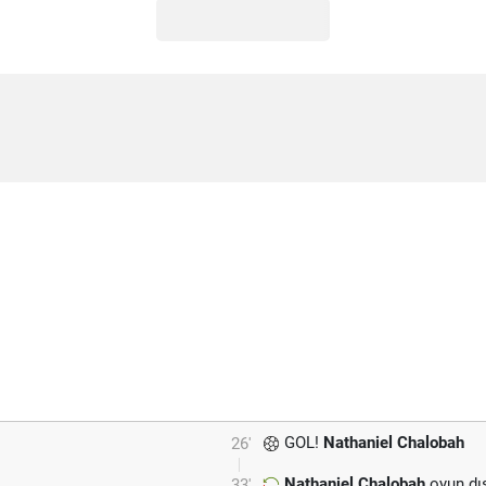
GOL!
Nathaniel Chalobah
26'
Nathaniel Chalobah
oyun dı
33'