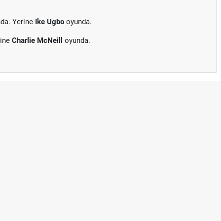
da. Yerine
Ike Ugbo
oyunda.
rine
Charlie McNeill
oyunda.