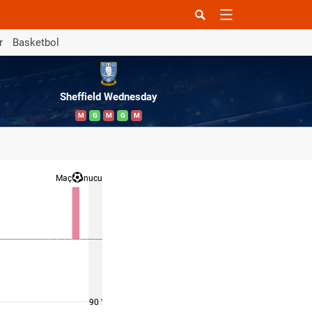
r
Basketbol
Sheffield Wednesday
M
G
M
G
M
Maç Sonucu
90 '