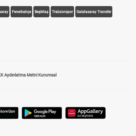
saray
Fenerbahçe
Beşiktaş
Trabzonspor
Galatasaray Transfer
K Aydınlatma Metni Kurumsal