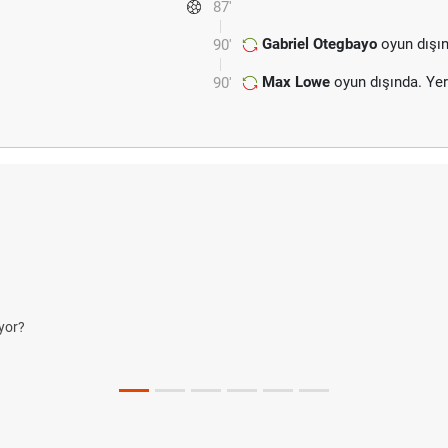
87'
Gabriel Otegbayo
oyun dışın
90'
Max Lowe
oyun dışında. Ye
90'
yor?