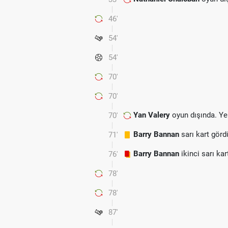
46'
54'
54'
70'
70'
Yan Valery
oyun dışında. Ye
70'
Barry Bannan
sarı kart görd
71'
Barry Bannan
ikinci sarı kar
76'
78'
78'
87'