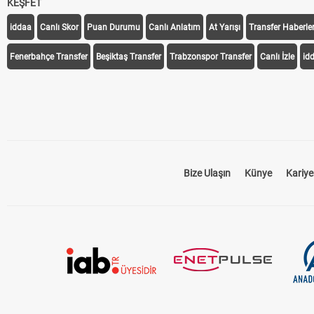
KEŞFET
iddaa
Canlı Skor
Puan Durumu
Canlı Anlatım
At Yarışı
Transfer Haberler
Fenerbahçe Transfer
Beşiktaş Transfer
Trabzonspor Transfer
Canlı İzle
id
Bize Ulaşın
Künye
Kariye