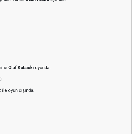
rine
Olaf Kobacki
oyunda.
ü
t ile oyun dışında.