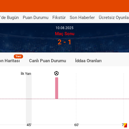
'de Bugün
Puan Durumu
Fikstür
Son Haberler
Ücretsiz Oyunla
10.08.2025
Maç Sonu
2 - 1
Yeni
n Haritası
Canlı Puan Durumu
İddaa Oranları
İlk Yarı
45'
60'
75'