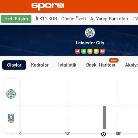
İLK11 KUR
Günün Özeti
At Yarışı Bankoları
TV
Hızlı Erişim
Leicester City
M
G
B
B
M
Yeni
Olaylar
Kadrolar
İstatistik
Baskı Haritası
Aksiyo
0'
15'
30'