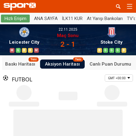
ANA SAYFA
İLK11 KUR
At Yarışı Bankoları
TV'
Hızlı Erişim
22.11.2025
Maç Sonu
Leicester City
Stoke City
2 - 1
M
G
B
B
M
B
G
G
G
B
Yeni
Yeni
Baskı Haritası
Aksiyon Haritası
Canlı Puan Durumu
FUTBOL
GMT +00:00