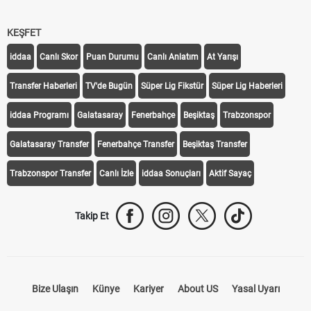
KEŞFET
iddaa
Canlı Skor
Puan Durumu
Canlı Anlatım
At Yarışı
Transfer Haberleri
TV'de Bugün
Süper Lig Fikstür
Süper Lig Haberleri
iddaa Programı
Galatasaray
Fenerbahçe
Beşiktaş
Trabzonspor
Galatasaray Transfer
Fenerbahçe Transfer
Beşiktaş Transfer
Trabzonspor Transfer
Canlı İzle
iddaa Sonuçları
Aktif Sayaç
Takip Et
Bize Ulaşın
Künye
Kariyer
About US
Yasal Uyarı