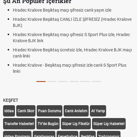
Şu An Popüler İçerikler
 Kralove Beşiktaş maçı şifresiz canlı yayın izle
Hradec Kra
 Kralove Beşiktaş CANLI İZLE ŞİFRESİZ (Hradec Kralove
Hradec Kr
BJK link
 Kralove Beşiktaş maçı şifresiz S Sport Plus izle, Hradec
Trivela Ne
e BJK link
Röveşata 
 Kralove Beşiktaş ücretsiz izle, Hradec Kralove BJK maçı
Plonjon Ne
nki
Kralove - Beşiktaş maçı şifresiz izle canlı S Sport Plus
KEŞFET
iddaa
Canlı Skor
Puan Durumu
Canlı Anlatım
At Yarışı
Transfer Haberleri
TV'de Bugün
Süper Lig Fikstür
Süper Lig Haberleri
iddaa Programı
Galatasaray
Fenerbahçe
Beşiktaş
Trabzonspor