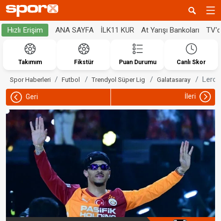
ANA SAYFA
İLK11 KUR
At Yarışı Bankoları
TV'
Hızlı Erişim
Takımım
Fikstür
Puan Durumu
Canlı Skor
Leroy
Spor Haberleri
Futbol
Trendyol Süper Lig
Galatasaray
İleri
Geri