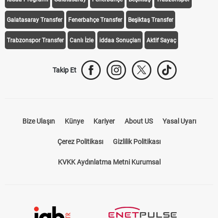
Galatasaray Transfer
Fenerbahçe Transfer
Beşiktaş Transfer
Trabzonspor Transfer
Canlı İzle
iddaa Sonuçları
Aktif Sayaç
Takip Et
Bize Ulaşın
Künye
Kariyer
About US
Yasal Uyarı
Çerez Politikası
Gizlilik Politikası
KVKK Aydınlatma Metni Kurumsal