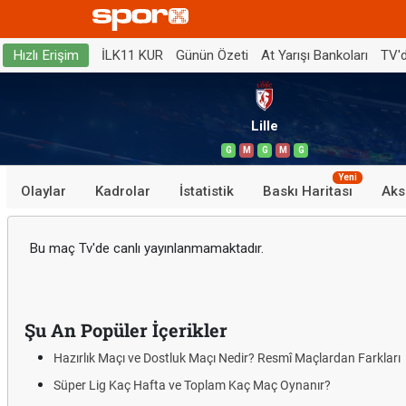
İLK11 KUR
Günün Özeti
At Yarışı Bankoları
TV'
Hızlı Erişim
Lille
G
M
G
M
G
Yeni
Olaylar
Kadrolar
İstatistik
Baskı Haritası
Aks
Bu maç Tv'de canlı yayınlanmamaktadır.
Şu An Popüler İçerikler
Hazırlık Maçı ve Dostluk Maçı Nedir? Resmî Maçlardan Farkları
Süper Lig Kaç Hafta ve Toplam Kaç Maç Oynanır?