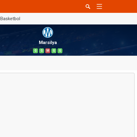
Basketbol
Marsilya
G
G
M
G
G