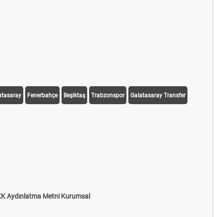
atasaray
Fenerbahçe
Beşiktaş
Trabzonspor
Galatasaray Transfer
K Aydınlatma Metni Kurumsal