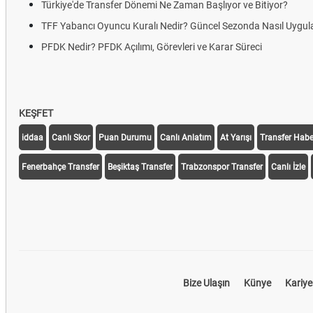
Türkiye'de Transfer Dönemi Ne Zaman Başlıyor ve Bitiyor?
TFF Yabancı Oyuncu Kuralı Nedir? Güncel Sezonda Nasıl Uygul
PFDK Nedir? PFDK Açılımı, Görevleri ve Karar Süreci
KEŞFET
iddaa
Canlı Skor
Puan Durumu
Canlı Anlatım
At Yarışı
Transfer Haber
Fenerbahçe Transfer
Beşiktaş Transfer
Trabzonspor Transfer
Canlı İzle
Bize Ulaşın
Künye
Kariye