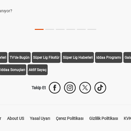
anıyor?
leri
TV'de Bugün
Süper Lig Fikstür
Süper Lig Haberleri
iddaa Programı
Gal
iddaa Sonuçları
Aktif Sayaç
Takip Et
r
About US
Yasal Uyarı
Çerez Politikası
Gizlilik Politikası
KVK