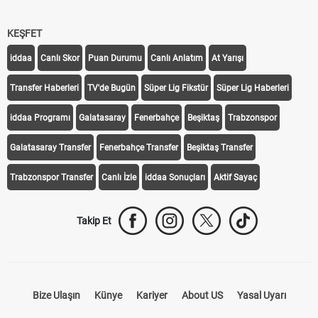
KEŞFET
iddaa
Canlı Skor
Puan Durumu
Canlı Anlatım
At Yarışı
Transfer Haberleri
TV'de Bugün
Süper Lig Fikstür
Süper Lig Haberleri
iddaa Programı
Galatasaray
Fenerbahçe
Beşiktaş
Trabzonspor
Galatasaray Transfer
Fenerbahçe Transfer
Beşiktaş Transfer
Trabzonspor Transfer
Canlı İzle
iddaa Sonuçları
Aktif Sayaç
Takip Et
Bize Ulaşın
Künye
Kariyer
About US
Yasal Uyarı