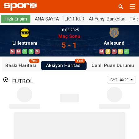
ANA SAYFA
İLK11 KUR
At Yarışı Bankoları
TV'
Hızlı Erişim
10.08.2025
Maç Sonu
Lillestroem
Aalesund
5 - 1
M
M
G
G
M
M
B
M
B
G
Yeni
Yeni
Baskı Haritası
Aksiyon Haritası
Canlı Puan Durumu
FUTBOL
GMT +00:00