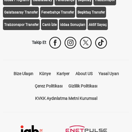
Galatasaray Transfer
Fenerbahçe Transfer
Beşiktaş Transfer
Trabzonspor Transfer
Canlı İzle
iddaa Sonuçları
Aktif Sayaç
Takip Et
Bize Ulaşın
Künye
Kariyer
About US
Yasal Uyarı
Çerez Politikası
Gizlilik Politikası
KVKK Aydınlatma Metni Kurumsal