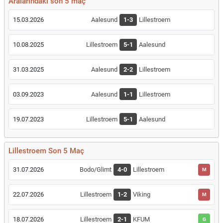
Aralarındaki son 5 maç
15.03.2026
Aalesund
1-3
Lillestroem
10.08.2025
Lillestroem
5-1
Aalesund
31.03.2025
Aalesund
2-2
Lillestroem
03.09.2023
Aalesund
1-1
Lillestroem
19.07.2023
Lillestroem
5-1
Aalesund
Lillestroem Son 5 Maç
31.07.2026
Bodo/Glimt
4-0
Lillestroem
M
22.07.2026
Lillestroem
1-2
Viking
M
18.07.2026
Lillestroem
2-1
KFUM
G