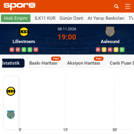
İLK11 KUR
Günün Özeti
At Yarışı Bankoları
TV
Hızlı Erişim
08.11.2026
19:00
Lillestroem
Aalesund
M
M
G
G
M
M
B
M
B
G
Yeni
Yeni
İstatistik
Baskı Haritası
Aksiyon Haritası
Canlı Puan
0'
15'
30'