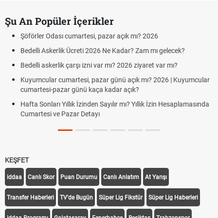
Şu An Popüler İçerikler
Şöförler Odası cumartesi, pazar açık mı? 2026
Bedelli Askerlik Ücreti 2026 Ne Kadar? Zam mı gelecek?
Bedelli askerlik çarşı izni var mı? 2026 ziyaret var mı?
Kuyumcular cumartesi, pazar günü açık mı? 2026 | Kuyumcular
cumartesi-pazar günü kaça kadar açık?
Hafta Sonları Yıllık İzinden Sayılır mı? Yıllık İzin Hesaplamasında
Cumartesi ve Pazar Detayı
KEŞFET
iddaa
Canlı Skor
Puan Durumu
Canlı Anlatım
At Yarışı
Transfer Haberleri
TV'de Bugün
Süper Lig Fikstür
Süper Lig Haberleri
iddaa Programı
Galatasaray
Fenerbahçe
Beşiktaş
Trabzonspor