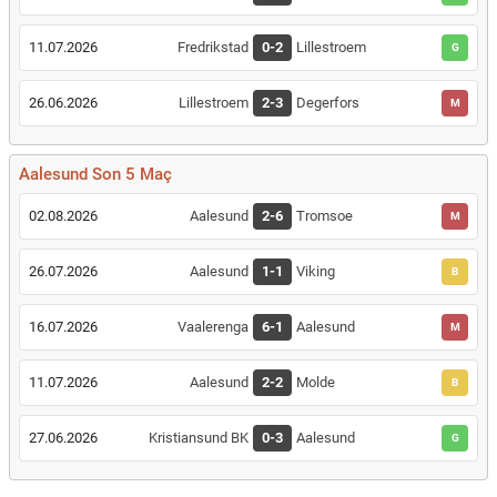
11.07.2026
Fredrikstad
0-2
Lillestroem
G
26.06.2026
Lillestroem
2-3
Degerfors
M
Aalesund Son 5 Maç
02.08.2026
Aalesund
2-6
Tromsoe
M
26.07.2026
Aalesund
1-1
Viking
B
16.07.2026
Vaalerenga
6-1
Aalesund
M
11.07.2026
Aalesund
2-2
Molde
B
27.06.2026
Kristiansund BK
0-3
Aalesund
G