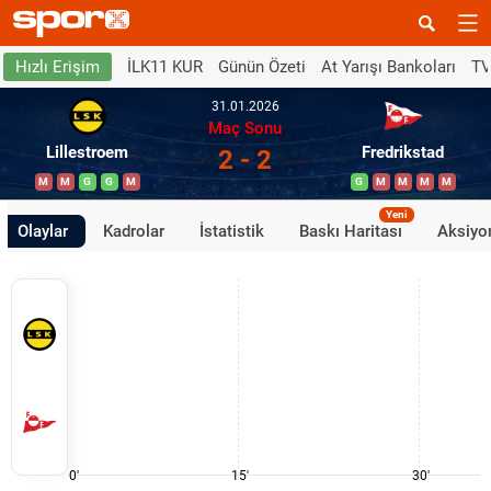
İLK11 KUR
Günün Özeti
At Yarışı Bankoları
TV
Hızlı Erişim
31.01.2026
Maç Sonu
Lillestroem
Fredrikstad
2 - 2
M
M
G
G
M
G
M
M
M
M
Yeni
Olaylar
Kadrolar
İstatistik
Baskı Haritası
Aksiyon
0'
15'
30'