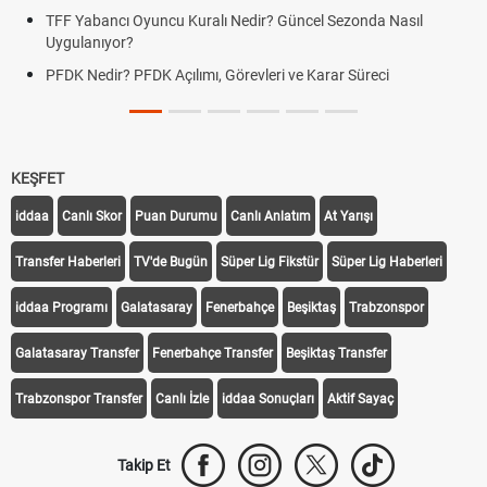
TFF Yabancı Oyuncu Kuralı Nedir? Güncel Sezonda Nasıl
Uygulanıyor?
PFDK Nedir? PFDK Açılımı, Görevleri ve Karar Süreci
KEŞFET
iddaa
Canlı Skor
Puan Durumu
Canlı Anlatım
At Yarışı
Transfer Haberleri
TV'de Bugün
Süper Lig Fikstür
Süper Lig Haberleri
iddaa Programı
Galatasaray
Fenerbahçe
Beşiktaş
Trabzonspor
Galatasaray Transfer
Fenerbahçe Transfer
Beşiktaş Transfer
Trabzonspor Transfer
Canlı İzle
iddaa Sonuçları
Aktif Sayaç
Takip Et