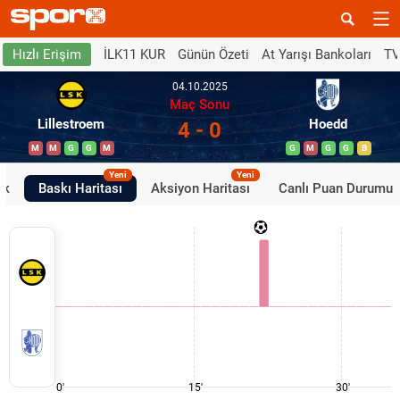
İLK11 KUR
Günün Özeti
At Yarışı Bankoları
TV
Hızlı Erişim
04.10.2025
Maç Sonu
Lillestroem
Hoedd
4 - 0
M
M
G
G
M
G
M
G
G
B
Yeni
Yeni
ik
Baskı Haritası
Aksiyon Haritası
Canlı Puan Durumu
0'
15'
30'