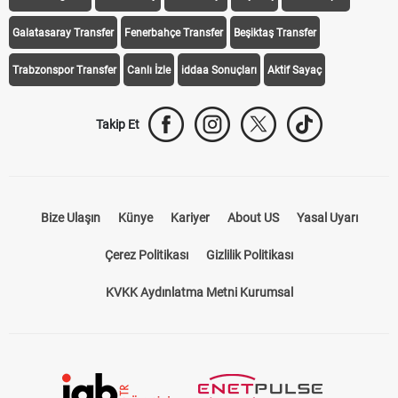
Galatasaray Transfer
Fenerbahçe Transfer
Beşiktaş Transfer
Trabzonspor Transfer
Canlı İzle
iddaa Sonuçları
Aktif Sayaç
Takip Et
Bize Ulaşın
Künye
Kariyer
About US
Yasal Uyarı
Çerez Politikası
Gizlilik Politikası
KVKK Aydınlatma Metni Kurumsal