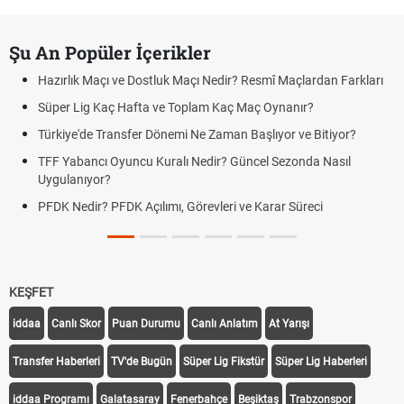
Şu An Popüler İçerikler
Hazırlık Maçı ve Dostluk Maçı Nedir? Resmî Maçlardan Farkları
Süper Lig Kaç Hafta ve Toplam Kaç Maç Oynanır?
Türkiye'de Transfer Dönemi Ne Zaman Başlıyor ve Bitiyor?
TFF Yabancı Oyuncu Kuralı Nedir? Güncel Sezonda Nasıl
Uygulanıyor?
PFDK Nedir? PFDK Açılımı, Görevleri ve Karar Süreci
KEŞFET
iddaa
Canlı Skor
Puan Durumu
Canlı Anlatım
At Yarışı
Transfer Haberleri
TV'de Bugün
Süper Lig Fikstür
Süper Lig Haberleri
iddaa Programı
Galatasaray
Fenerbahçe
Beşiktaş
Trabzonspor