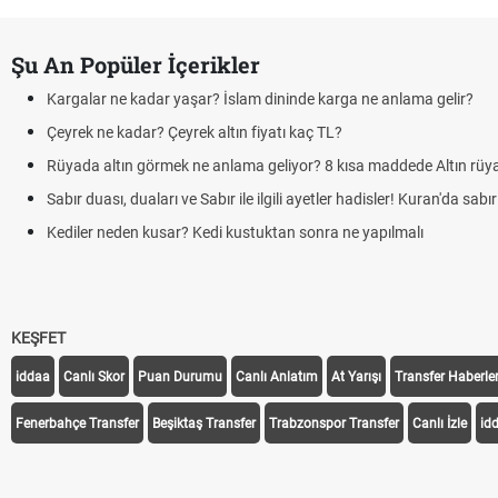
Şu An Popüler İçerikler
Kargalar ne kadar yaşar? İslam dininde karga ne anlama gelir?
Çeyrek ne kadar? Çeyrek altın fiyatı kaç TL?
Rüyada altın görmek ne anlama geliyor? 8 kısa maddede Altın rüya
Sabır duası, duaları ve Sabır ile ilgili ayetler hadisler! Kuran'da sabır 
Kediler neden kusar? Kedi kustuktan sonra ne yapılmalı
KEŞFET
iddaa
Canlı Skor
Puan Durumu
Canlı Anlatım
At Yarışı
Transfer Haberler
Fenerbahçe Transfer
Beşiktaş Transfer
Trabzonspor Transfer
Canlı İzle
id