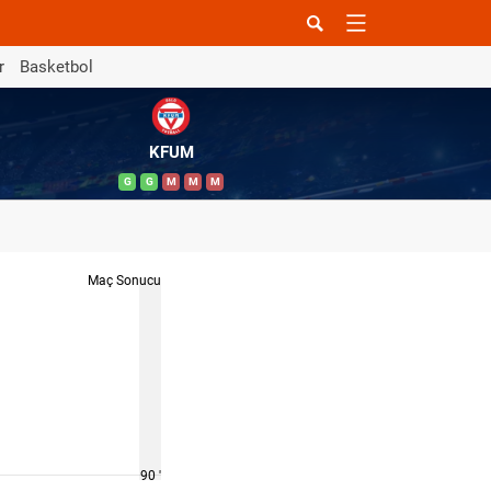
r
Basketbol
KFUM
G
G
M
M
M
Maç Sonucu
90 '