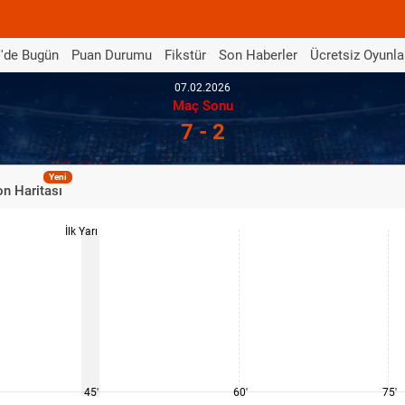
'de Bugün
Puan Durumu
Fikstür
Son Haberler
Ücretsiz Oyunla
07.02.2026
Maç Sonu
7 - 2
Yeni
n Haritası
İlk Yarı
45'
60'
75'