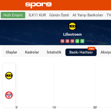
İLK11 KUR
Günün Özeti
At Yarışı Bankoları
TV
Hızlı Erişim
Lillestroem
M
M
M
G
G
Yeni
Olaylar
Kadrolar
İstatistik
Baskı Haritası
Aksiyo
0'
15'
30'