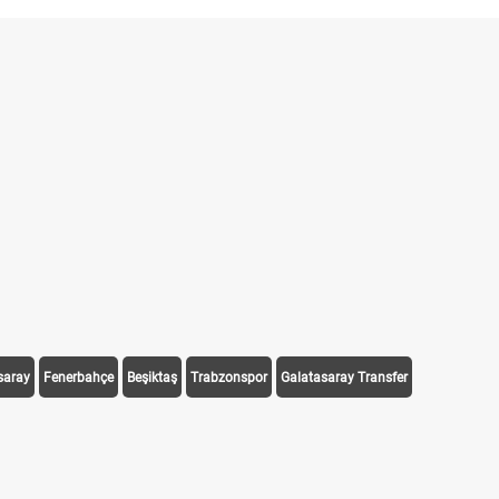
saray
Fenerbahçe
Beşiktaş
Trabzonspor
Galatasaray Transfer