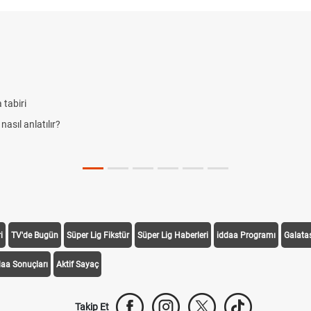
 tabiri
nasıl anlatılır?
i
TV'de Bugün
Süper Lig Fikstür
Süper Lig Haberleri
iddaa Programı
Galata
daa Sonuçları
Aktif Sayaç
Takip Et