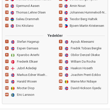
Gjermund Aasen
Amin Nouri
23
33
Thomas Lehne Olsen
Johannes Hummelvoll-Nunez
10
9
Salieu Drammeh
Teodor Berg Haltvik
15
17
Eric Kitolano
Bjoern Martin Kristensen
17
22
Yedekler
Stefan Hagerup
Ayoub Aleesami
1
3
Espen Garnaas
Fredrik Tobias Berglie
4
5
Kparobo Arierhi
Obilor Denzel Okeke
9
11
Frederik Elkaer
William Da Rocha
11
12
Jubril Adedeji
Haakon Hoseth
14
14
Markus Edner Waehler
Joachim Prent-Eckbo
27
26
Harald Woxen
Mame Mor Ndiaye
32
28
Moctar Diop
David Hickson Gyedu
33
42
Eric Larsson
64