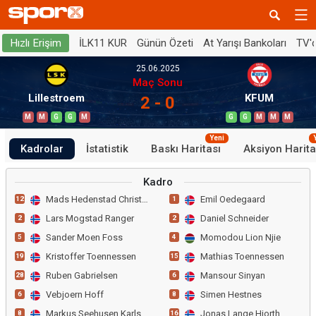
İLK11 KUR
Günün Özeti
At Yarışı Bankoları
TV'
Hızlı Erişim
25.06.2025
Maç Sonu
Lillestroem
KFUM
2 - 0
M
M
G
G
M
G
G
M
M
M
Yeni
Kadrolar
İstatistik
Baskı Haritası
Aksiyon Harita
Kadro
Mads Hedenstad Christians
Emil Oedegaard
12
1
Lars Mogstad Ranger
Daniel Schneider
2
2
Sander Moen Foss
Momodou Lion Njie
5
4
Kristoffer Toennessen
Mathias Toennessen
19
15
Ruben Gabrielsen
Mansour Sinyan
28
6
Vebjoern Hoff
Simen Hestnes
6
8
Markus Seehusen Karlsbakk
Jonas Lange Hjorth
8
16