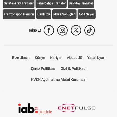
Galatasaray Transfer
Fenerbahçe Transfer
Beşiktaş Transfer
Trabzonspor Transfer
Canlı İzle
iddaa Sonuçları
Aktif Sayaç
Takip Et
Bize Ulaşın
Künye
Kariyer
About US
Yasal Uyarı
Çerez Politikası
Gizlilik Politikası
KVKK Aydınlatma Metni Kurumsal