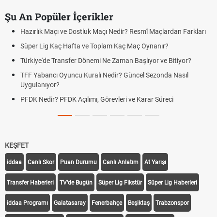
Şu An Popüler İçerikler
Hazırlık Maçı ve Dostluk Maçı Nedir? Resmî Maçlardan Farkları
Süper Lig Kaç Hafta ve Toplam Kaç Maç Oynanır?
Türkiye'de Transfer Dönemi Ne Zaman Başlıyor ve Bitiyor?
TFF Yabancı Oyuncu Kuralı Nedir? Güncel Sezonda Nasıl
Uygulanıyor?
PFDK Nedir? PFDK Açılımı, Görevleri ve Karar Süreci
KEŞFET
iddaa
Canlı Skor
Puan Durumu
Canlı Anlatım
At Yarışı
Transfer Haberleri
TV'de Bugün
Süper Lig Fikstür
Süper Lig Haberleri
iddaa Programı
Galatasaray
Fenerbahçe
Beşiktaş
Trabzonspor