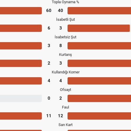
Topla Oynama %
60
40
İsabetli Şut
6
3
İsabetsiz Şut
3
8
Kurtarış
2
3
Kullandığı Korner
4
4
Ofsayt
0
2
Faul
11
12
Sarı Kart