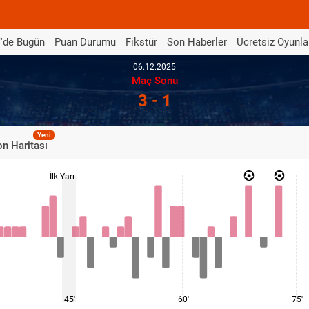
'de Bugün
Puan Durumu
Fikstür
Son Haberler
Ücretsiz Oyunla
06.12.2025
Maç Sonu
3 - 1
Yeni
n Haritası
İlk Yarı
45'
60'
75'