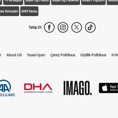
i
TV'de Bugün
Süper Lig Fikstür
Süper Lig Haberleri
iddaa Programı
Galata
daa Sonuçları
Aktif Sayaç
Takip Et
r
About US
Yasal Uyarı
Çerez Politikası
Gizlilik Politikası
KVK