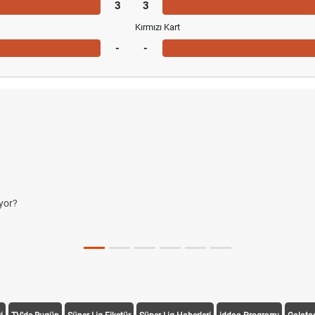
3
3
Kırmızı Kart
-
-
yor?