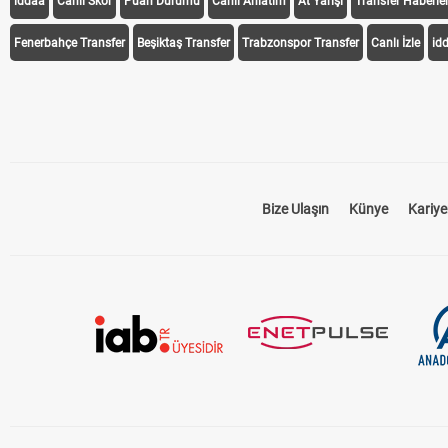
iddaa
Canlı Skor
Puan Durumu
Canlı Anlatım
At Yarışı
Transfer Haberler
Fenerbahçe Transfer
Beşiktaş Transfer
Trabzonspor Transfer
Canlı İzle
id
Bize Ulaşın
Künye
Kariye