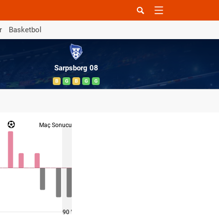
r
Basketbol
Sarpsborg 08
B
G
B
G
G
Maç Sonucu
90 '