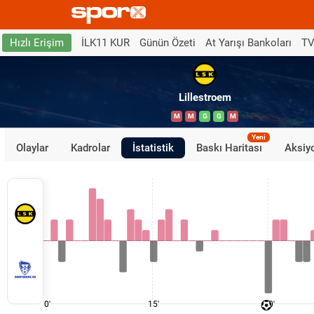
İLK11 KUR
Günün Özeti
At Yarışı Bankoları
TV
Hızlı Erişim
Lillestroem
M
M
G
G
M
Yeni
Olaylar
Kadrolar
İstatistik
Baskı Haritası
Aksiyo
0'
15'
30'