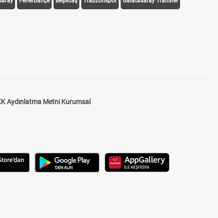
saray
Fenerbahçe
Beşiktaş
Trabzonspor
Galatasaray Transfer
K Aydınlatma Metni Kurumsal