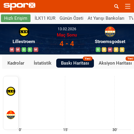
İLK11 KUR
Günün Özeti
At Yarışı Bankoları
TV
Hızlı Erişim
13.02.2026
Maç Sonu
Lillestroem
Stroemsgodset
4 - 4
M
M
G
G
M
G
B
M
B
B
Yeni
Yeni
Kadrolar
İstatistik
Baskı Haritası
Aksiyon Haritası
0'
15'
30'