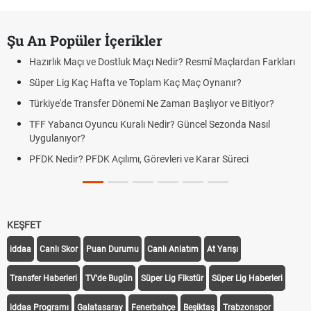
Şu An Popüler İçerikler
Hazırlık Maçı ve Dostluk Maçı Nedir? Resmî Maçlardan Farkları
Süper Lig Kaç Hafta ve Toplam Kaç Maç Oynanır?
Türkiye'de Transfer Dönemi Ne Zaman Başlıyor ve Bitiyor?
TFF Yabancı Oyuncu Kuralı Nedir? Güncel Sezonda Nasıl
Uygulanıyor?
PFDK Nedir? PFDK Açılımı, Görevleri ve Karar Süreci
KEŞFET
iddaa
Canlı Skor
Puan Durumu
Canlı Anlatım
At Yarışı
Transfer Haberleri
TV'de Bugün
Süper Lig Fikstür
Süper Lig Haberleri
iddaa Programı
Galatasaray
Fenerbahçe
Beşiktaş
Trabzonspor