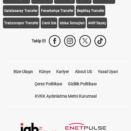
Galatasaray Transfer
Fenerbahçe Transfer
Beşiktaş Transfer
Trabzonspor Transfer
Canlı İzle
iddaa Sonuçları
Aktif Sayaç
Takip Et
Bize Ulaşın
Künye
Kariyer
About US
Yasal Uyarı
Çerez Politikası
Gizlilik Politikası
KVKK Aydınlatma Metni Kurumsal