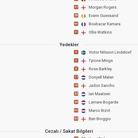
Morgan Rogers
27
Evann Guessand
29
Boubacar Kamara
44
Ollie Watkins
11
Yedekler
Victor Nilsson Lindeloef
3
Tyrone Mings
5
Ross Barkley
6
Donyell Malen
17
Jadon Sancho
19
Ian Maatsen
22
Lamare Bogarde
26
Marco Bizot
40
Ben Broggio
62
Cezalı / Sakat Bilgileri