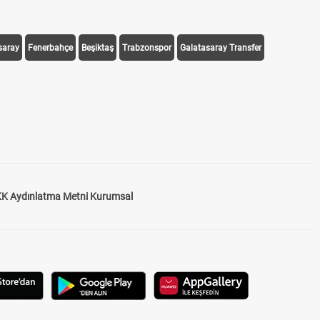
saray
Fenerbahçe
Beşiktaş
Trabzonspor
Galatasaray Transfer
K Aydınlatma Metni Kurumsal