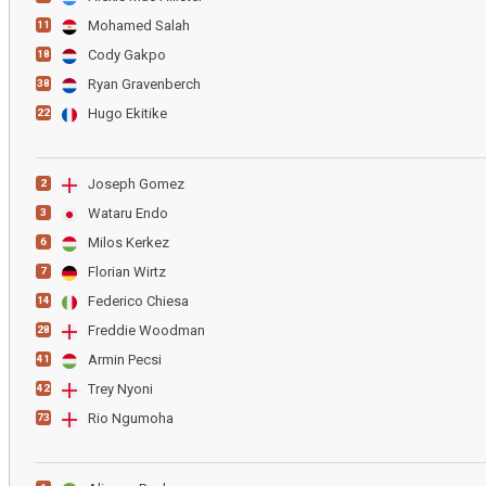
Mohamed Salah
11
Cody Gakpo
18
Ryan Gravenberch
38
Hugo Ekitike
22
Joseph Gomez
2
Wataru Endo
3
Milos Kerkez
6
Florian Wirtz
7
Federico Chiesa
14
Freddie Woodman
28
Armin Pecsi
41
Trey Nyoni
42
Rio Ngumoha
73