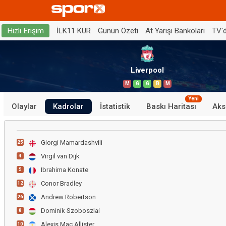
İLK11 KUR
Günün Özeti
At Yarışı Bankoları
TV'
Hızlı Erişim
Liverpool
M
G
G
B
M
Yeni
Olaylar
Kadrolar
İstatistik
Baskı Haritası
Aks
Giorgi Mamardashvili
25
Virgil van Dijk
4
Ibrahima Konate
5
Conor Bradley
12
Andrew Robertson
26
Dominik Szoboszlai
8
Alexis Mac Allister
10