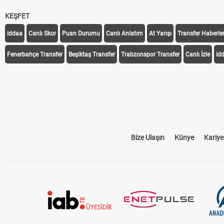
KEŞFET
iddaa
Canlı Skor
Puan Durumu
Canlı Anlatım
At Yarışı
Transfer Haberler
Fenerbahçe Transfer
Beşiktaş Transfer
Trabzonspor Transfer
Canlı İzle
id
Bize Ulaşın
Künye
Kariye