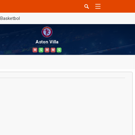
Basketbol
Aston Villa
M
G
M
M
G