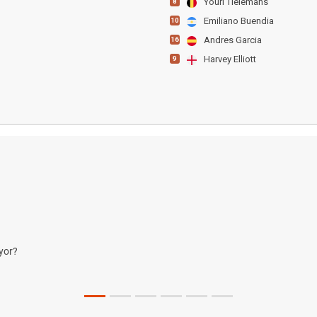
Youri Tielemans
8
Emiliano Buendia
10
Andres Garcia
16
Harvey Elliott
9
yor?