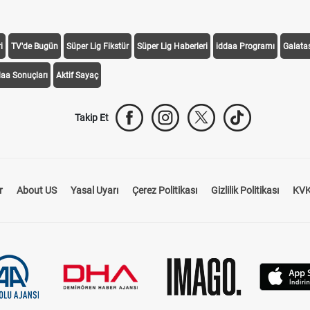
i
TV'de Bugün
Süper Lig Fikstür
Süper Lig Haberleri
iddaa Programı
Galata
daa Sonuçları
Aktif Sayaç
Takip Et
r
About US
Yasal Uyarı
Çerez Politikası
Gizlilik Politikası
KVK