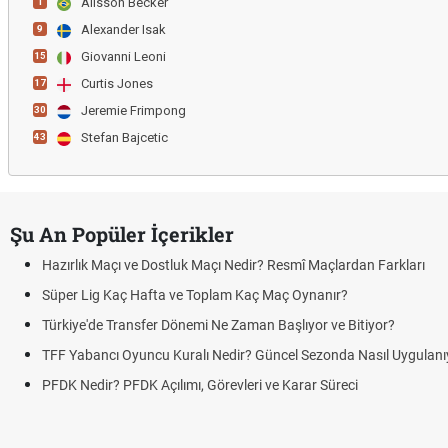
Alisson Becker
1
Alexander Isak
9
Giovanni Leoni
15
Curtis Jones
17
Jeremie Frimpong
30
Stefan Bajcetic
43
Şu An Popüler İçerikler
Hazırlık Maçı ve Dostluk Maçı Nedir? Resmî Maçlardan Farkları
Süper Lig Kaç Hafta ve Toplam Kaç Maç Oynanır?
Türkiye'de Transfer Dönemi Ne Zaman Başlıyor ve Bitiyor?
TFF Yabancı Oyuncu Kuralı Nedir? Güncel Sezonda Nasıl Uygulanı
PFDK Nedir? PFDK Açılımı, Görevleri ve Karar Süreci