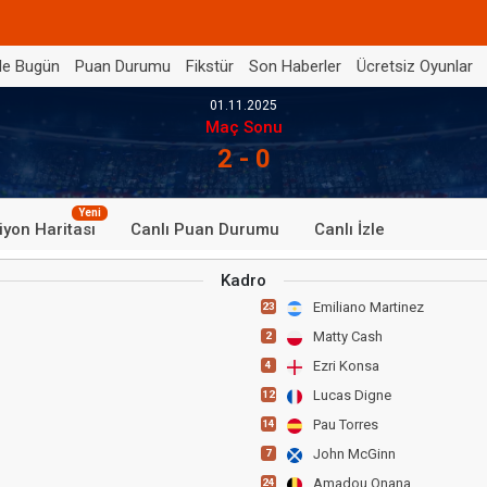
de Bugün
Puan Durumu
Fikstür
Son Haberler
Ücretsiz Oyunlar
01.11.2025
Maç Sonu
2 - 0
Yeni
iyon Haritası
Canlı Puan Durumu
Canlı İzle
Kadro
Emiliano Martinez
23
Matty Cash
2
Ezri Konsa
4
Lucas Digne
12
Pau Torres
14
John McGinn
7
Amadou Onana
24