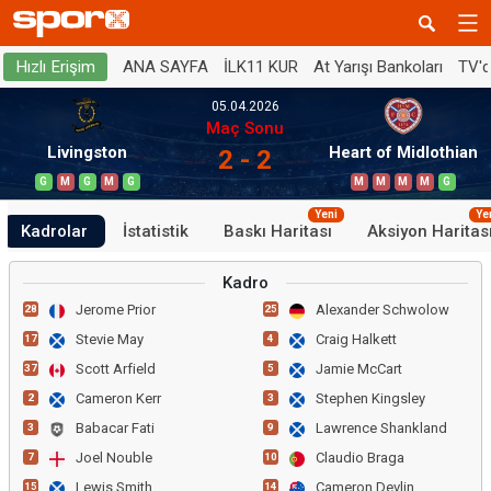
ANA SAYFA
İLK11 KUR
At Yarışı Bankoları
TV'
Hızlı Erişim
05.04.2026
Maç Sonu
Livingston
Heart of Midlothian
2 - 2
G
M
G
M
G
M
M
M
M
G
Yeni
Ye
Kadrolar
İstatistik
Baskı Haritası
Aksiyon Haritas
Kadro
Jerome Prior
Alexander Schwolow
28
25
Stevie May
Craig Halkett
17
4
Scott Arfield
Jamie McCart
37
5
Cameron Kerr
Stephen Kingsley
2
3
Babacar Fati
Lawrence Shankland
3
9
Joel Nouble
Claudio Braga
7
10
Lewis Smith
Cameron Devlin
15
14