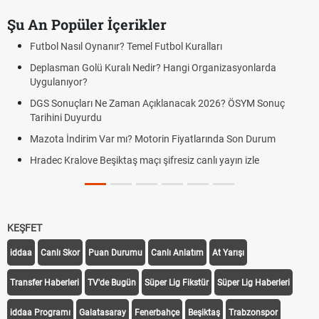
Şu An Popüler İçerikler
Futbol Nasıl Oynanır? Temel Futbol Kuralları
Deplasman Golü Kuralı Nedir? Hangi Organizasyonlarda
Uygulanıyor?
DGS Sonuçları Ne Zaman Açıklanacak 2026? ÖSYM Sonuç
Tarihini Duyurdu
Mazota İndirim Var mı? Motorin Fiyatlarında Son Durum
Hradec Kralove Beşiktaş maçı şifresiz canlı yayın izle
KEŞFET
iddaa
Canlı Skor
Puan Durumu
Canlı Anlatım
At Yarışı
Transfer Haberleri
TV'de Bugün
Süper Lig Fikstür
Süper Lig Haberleri
iddaa Programı
Galatasaray
Fenerbahçe
Beşiktaş
Trabzonspor