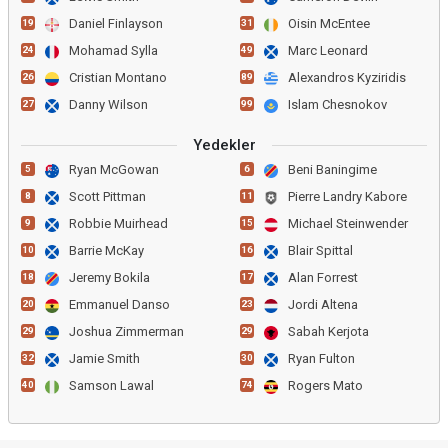
Daniel Finlayson
Oisin McEntee
19
31
Mohamad Sylla
Marc Leonard
24
49
Cristian Montano
Alexandros Kyziridis
26
89
Danny Wilson
Islam Chesnokov
27
99
Yedekler
Ryan McGowan
Beni Baningime
5
6
Scott Pittman
Pierre Landry Kabore
8
11
Robbie Muirhead
Michael Steinwender
9
15
Barrie McKay
Blair Spittal
10
16
Jeremy Bokila
Alan Forrest
18
17
Emmanuel Danso
Jordi Altena
20
23
Joshua Zimmerman
Sabah Kerjota
29
29
Jamie Smith
Ryan Fulton
32
30
Samson Lawal
Rogers Mato
40
74