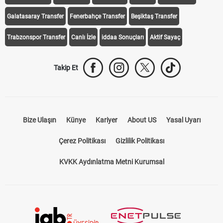
Galatasaray Transfer
Fenerbahçe Transfer
Beşiktaş Transfer
Trabzonspor Transfer
Canlı İzle
iddaa Sonuçları
Aktif Sayaç
Takip Et
Bize Ulaşın
Künye
Kariyer
About US
Yasal Uyarı
Çerez Politikası
Gizlilik Politikası
KVKK Aydınlatma Metni Kurumsal