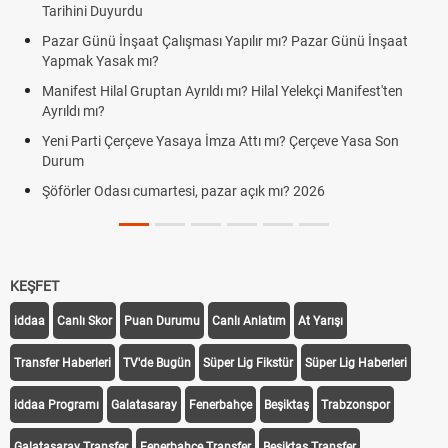
Tarihini Duyurdu
Pazar Günü İnşaat Çalışması Yapılır mı? Pazar Günü İnşaat
Yapmak Yasak mı?
Manifest Hilal Gruptan Ayrıldı mı? Hilal Yelekçi Manifest'ten
Ayrıldı mı?
Yeni Parti Çerçeve Yasaya İmza Attı mı? Çerçeve Yasa Son
Durum
Şöförler Odası cumartesi, pazar açık mı? 2026
KEŞFET
iddaa
Canlı Skor
Puan Durumu
Canlı Anlatım
At Yarışı
Transfer Haberleri
TV'de Bugün
Süper Lig Fikstür
Süper Lig Haberleri
iddaa Programı
Galatasaray
Fenerbahçe
Beşiktaş
Trabzonspor
Galatasaray Transfer
Fenerbahçe Transfer
Beşiktaş Transfer