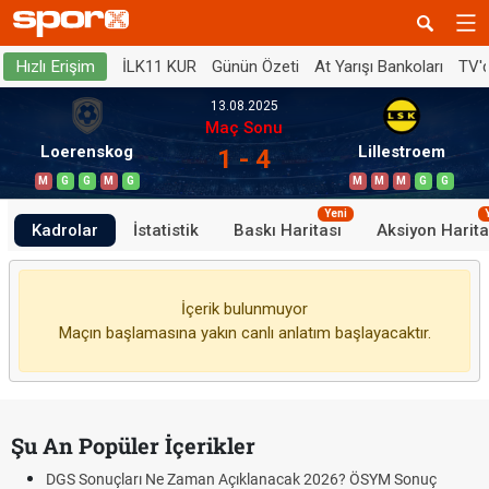
İLK11 KUR
Günün Özeti
At Yarışı Bankoları
TV'
Hızlı Erişim
13.08.2025
Maç Sonu
Loerenskog
Lillestroem
1 - 4
M
G
G
M
G
M
M
M
G
G
Yeni
Kadrolar
İstatistik
Baskı Haritası
Aksiyon Harita
İçerik bulunmuyor
Maçın başlamasına yakın canlı anlatım başlayacaktır.
Şu An Popüler İçerikler
DGS Sonuçları Ne Zaman Açıklanacak 2026? ÖSYM Sonuç