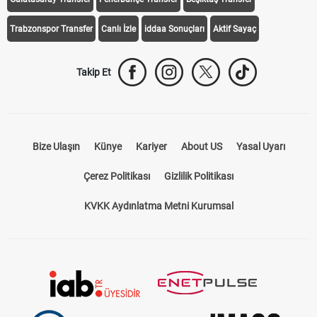
Trabzonspor Transfer
Canlı İzle
iddaa Sonuçları
Aktif Sayaç
Takip Et
Bize Ulaşın
Künye
Kariyer
About US
Yasal Uyarı
Çerez Politikası
Gizlilik Politikası
KVKK Aydınlatma Metni Kurumsal