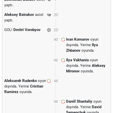
yaptı.
Aleksey Batrakov
asist
20'
yaptı.
GOL!
Dmitri Vorobyov
20'
Ivan Komarov
oyun
40'
dışında. Yerine
Ilya
Zhbanov
oyunda.
Ilya Vakhania
oyun
46'
dışında. Yerine
Aleksey
Mironov
oyunda.
Aleksandr Rudenko
oyun
46'
dışında. Yerine
Cristian
Ramirez
oyunda.
Daniil Shantaliy
oyun
46'
dışında. Yerine
David
Semenchuk
oyunda.