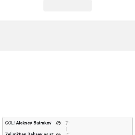
GOL!
Aleksey Batrakov
7'
Zelimkhan Bakaev
asist
7'