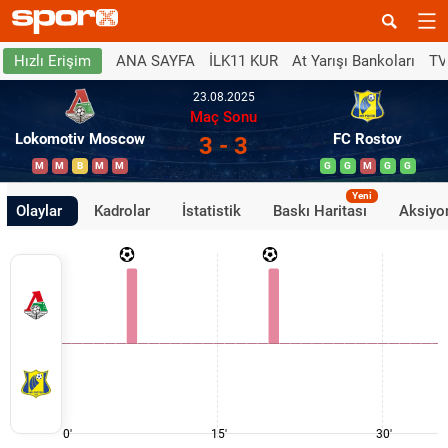
ANA SAYFA
İLK11 KUR
At Yarışı Bankoları
TV
Hızlı Erişim
23.08.2025
Maç Sonu
Lokomotiv Moscow
FC Rostov
3 - 3
M
M
B
M
M
G
G
M
G
G
Yeni
Olaylar
Kadrolar
İstatistik
Baskı Haritası
Aksiyon
0'
15'
30'