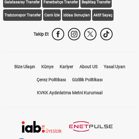
Galatasaray Transfer
Fenerbahçe Transfer
Beşiktaş Transfer
Trabzonspor Transfer
Canlı İzle
iddaa Sonuçları
Aktif Sayaç
Takip Et
Bize Ulaşın
Künye
Kariyer
About US
Yasal Uyarı
Çerez Politikası
Gizlilik Politikası
KVKK Aydınlatma Metni Kurumsal