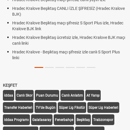
Hradec Kralove Beşiktaş CANLI İZLE ŞİFRESİZ (Hradec Kralove
BJK)
Hradec Kralove Beşiktaş maçı şifresiz S Sport Plus izle, Hradec
Kralove BJK link
Hradec Kralove Beşiktaş ücretsiz izle, Hradec Kralove BJK maçı
canlı linki
Hradec Kralove - Beşiktaş maçı şifresiz izle canlı S Sport Plus
linki
KEŞFET
iddaa
Canlı Skor
Puan Durumu
Canlı Anlatım
At Yarışı
Transfer Haberleri
TV'de Bugün
Süper Lig Fikstür
Süper Lig Haberleri
iddaa Programı
Galatasaray
Fenerbahçe
Beşiktaş
Trabzonspor