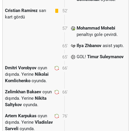
Cristian Ramirez
sarı
52'
kart gördü
Mohammad Mohebi
57'
penaltıyı gole çevirdi.
Ilya Zhbanov
asist yaptı.
65'
GOL!
Timur Suleymanov
65'
Dmitri Vorobyov
oyun
66'
dışında. Yerine
Nikolai
Komlichenko
oyunda.
Zelimkhan Bakaev
oyun
66'
dışında. Yerine
Nikita
Saltykov
oyunda.
Artem Karpukas
oyun
76'
dışında. Yerine
Vladislav
Sarveli
oyunda.