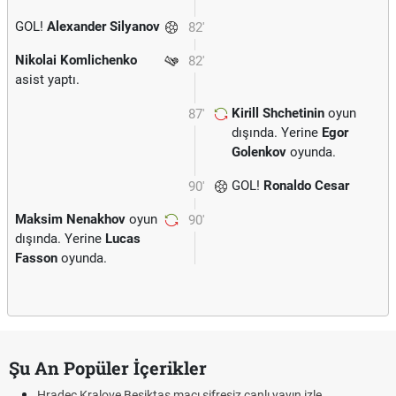
GOL!
Alexander Silyanov
82'
Nikolai Komlichenko
82'
asist yaptı.
Kirill Shchetinin
oyun
87'
dışında. Yerine
Egor
Golenkov
oyunda.
GOL!
Ronaldo Cesar
90'
Maksim Nenakhov
oyun
90'
dışında. Yerine
Lucas
Fasson
oyunda.
Şu An Popüler İçerikler
Hradec Kralove Beşiktaş maçı şifresiz canlı yayın izle