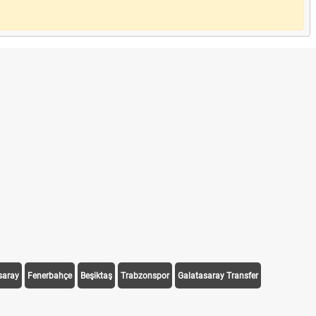
saray
Fenerbahçe
Beşiktaş
Trabzonspor
Galatasaray Transfer