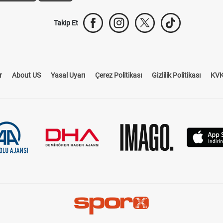
Takip Et
r
About US
Yasal Uyarı
Çerez Politikası
Gizlilik Politikası
KVK