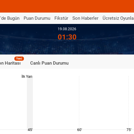
'de Bugün
Puan Durumu
Fikstür
Son Haberler
Ücretsiz Oyunla
19.08.2026
01:30
Yeni
n Haritası
Canlı Puan Durumu
İlk Yarı
45'
60'
75'