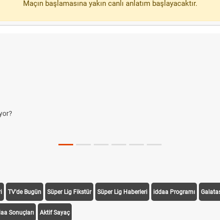
Maçın başlamasına yakın canlı anlatım başlayacaktır.
yor?
i
TV'de Bugün
Süper Lig Fikstür
Süper Lig Haberleri
iddaa Programı
Galata
daa Sonuçları
Aktif Sayaç