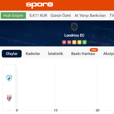
İLK11 KUR
Günün Özeti
At Yarışı Bankoları
TV
Hızlı Erişim
Londrina EC
M
M
B
B
G
Yeni
Olaylar
Kadrolar
İstatistik
Baskı Haritası
Aksiyo
0'
15'
30'