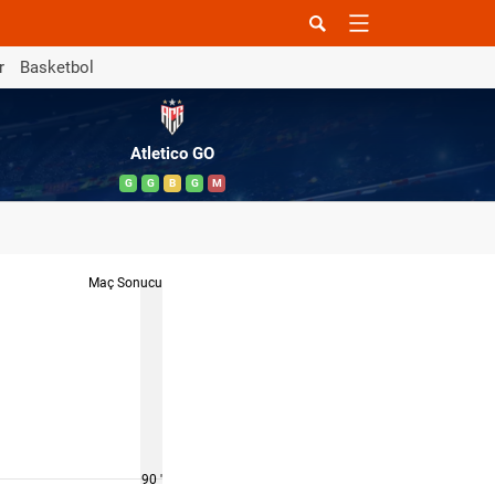
r
Basketbol
Atletico GO
G
G
B
G
M
Maç Sonucu
90 '