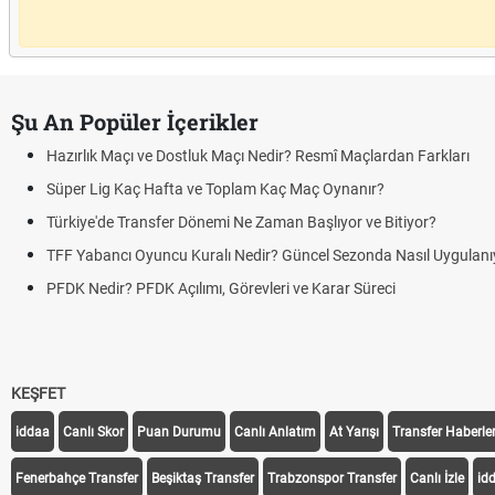
Şu An Popüler İçerikler
Hazırlık Maçı ve Dostluk Maçı Nedir? Resmî Maçlardan Farkları
Süper Lig Kaç Hafta ve Toplam Kaç Maç Oynanır?
Türkiye'de Transfer Dönemi Ne Zaman Başlıyor ve Bitiyor?
TFF Yabancı Oyuncu Kuralı Nedir? Güncel Sezonda Nasıl Uygulanı
PFDK Nedir? PFDK Açılımı, Görevleri ve Karar Süreci
KEŞFET
iddaa
Canlı Skor
Puan Durumu
Canlı Anlatım
At Yarışı
Transfer Haberler
Fenerbahçe Transfer
Beşiktaş Transfer
Trabzonspor Transfer
Canlı İzle
id