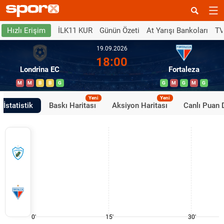
İLK11 KUR
Günün Özeti
At Yarışı Bankoları
TV
Hızlı Erişim
19.09.2026
18:00
Londrina EC
Fortaleza
M
M
B
B
G
G
M
G
M
G
Yeni
Yeni
İstatistik
Baskı Haritası
Aksiyon Haritası
Canlı Puan
0'
15'
30'