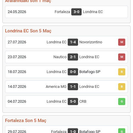
Aralarındaki son 1 maç
24.05.2026
Fortaleza
3-0
Londrina EC
Londrina EC Son 5 Maç
27.07.2026
Londrina EC
1-4
Novorizontino
M
23.07.2026
Nautico
2-1
Londrina EC
M
18.07.2026
Londrina EC
0-0
Botafogo SP
B
14.07.2026
America MG
1-1
Londrina EC
B
04.07.2026
Londrina EC
5-0
CRB
G
Fortaleza Son 5 Maç
29.07.2026
Fortaleza
1-0
Botafogo SP
G