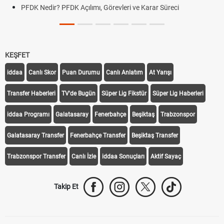
PFDK Nedir? PFDK Açılımı, Görevleri ve Karar Süreci
KEŞFET
iddaa
Canlı Skor
Puan Durumu
Canlı Anlatım
At Yarışı
Transfer Haberleri
TV'de Bugün
Süper Lig Fikstür
Süper Lig Haberleri
iddaa Programı
Galatasaray
Fenerbahçe
Beşiktaş
Trabzonspor
Galatasaray Transfer
Fenerbahçe Transfer
Beşiktaş Transfer
Trabzonspor Transfer
Canlı İzle
iddaa Sonuçları
Aktif Sayaç
Takip Et