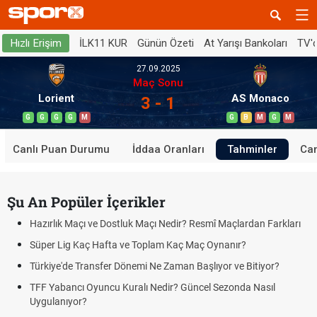
İLK11 KUR
Günün Özeti
At Yarışı Bankoları
TV'
Hızlı Erişim
27.09.2025
Maç Sonu
Lorient
AS Monaco
3 - 1
G
G
G
G
M
G
B
M
G
M
Canlı Puan Durumu
İddaa Oranları
Tahminler
Can
Şu An Popüler İçerikler
Hazırlık Maçı ve Dostluk Maçı Nedir? Resmî Maçlardan Farkları
Süper Lig Kaç Hafta ve Toplam Kaç Maç Oynanır?
Türkiye'de Transfer Dönemi Ne Zaman Başlıyor ve Bitiyor?
TFF Yabancı Oyuncu Kuralı Nedir? Güncel Sezonda Nasıl
Uygulanıyor?