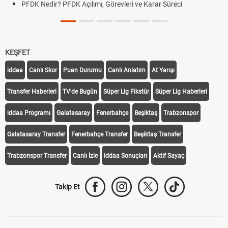
PFDK Nedir? PFDK Açılımı, Görevleri ve Karar Süreci
KEŞFET
iddaa
Canlı Skor
Puan Durumu
Canlı Anlatım
At Yarışı
Transfer Haberleri
TV'de Bugün
Süper Lig Fikstür
Süper Lig Haberleri
iddaa Programı
Galatasaray
Fenerbahçe
Beşiktaş
Trabzonspor
Galatasaray Transfer
Fenerbahçe Transfer
Beşiktaş Transfer
Trabzonspor Transfer
Canlı İzle
iddaa Sonuçları
Aktif Sayaç
Takip Et