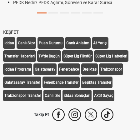
PFDK Nedir? PFDK Açılımı, Görevleri ve Karar Süreci
KEŞFET
iddaa
Canlı Skor
Puan Durumu
Canlı Anlatım
At Yarışı
Transfer Haberleri
TV'de Bugün
Süper Lig Fikstür
Süper Lig Haberleri
iddaa Programı
Galatasaray
Fenerbahçe
Beşiktaş
Trabzonspor
Galatasaray Transfer
Fenerbahçe Transfer
Beşiktaş Transfer
Trabzonspor Transfer
Canlı İzle
iddaa Sonuçları
Aktif Sayaç
Takip Et