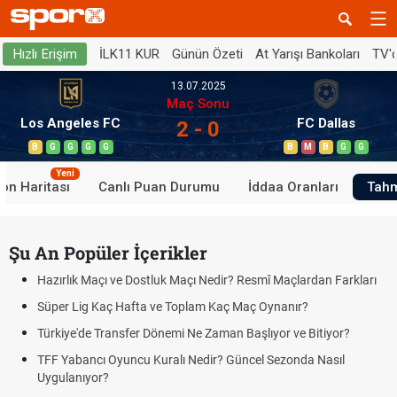
İLK11 KUR
Günün Özeti
At Yarışı Bankoları
TV'
Hızlı Erişim
13.07.2025
Maç Sonu
Los Angeles FC
FC Dallas
2 - 0
B
G
G
G
G
B
M
B
G
G
Yeni
on Haritası
Canlı Puan Durumu
İddaa Oranları
Tahm
Şu An Popüler İçerikler
Hazırlık Maçı ve Dostluk Maçı Nedir? Resmî Maçlardan Farkları
Süper Lig Kaç Hafta ve Toplam Kaç Maç Oynanır?
Türkiye'de Transfer Dönemi Ne Zaman Başlıyor ve Bitiyor?
TFF Yabancı Oyuncu Kuralı Nedir? Güncel Sezonda Nasıl
Uygulanıyor?