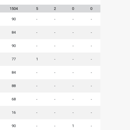
1504
5
2
0
0
90
-
-
-
-
84
-
-
-
-
90
-
-
-
-
77
1
-
-
-
84
-
-
-
-
88
-
-
-
-
68
-
-
-
-
16
-
-
-
-
90
-
-
1
-