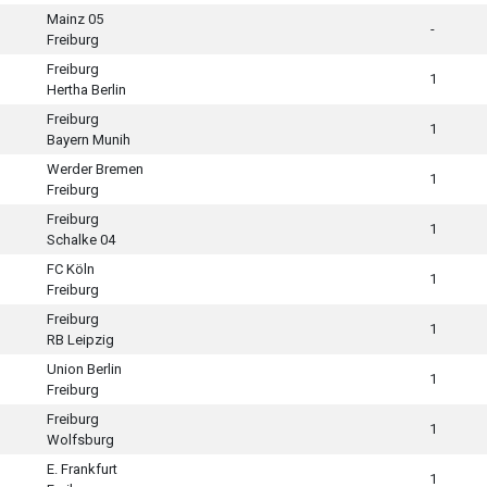
Mainz 05
-
Freiburg
Freiburg
1
Hertha Berlin
Freiburg
1
Bayern Munih
Werder Bremen
1
Freiburg
Freiburg
1
Schalke 04
FC Köln
1
Freiburg
Freiburg
1
RB Leipzig
Union Berlin
1
Freiburg
Freiburg
1
Wolfsburg
E. Frankfurt
1