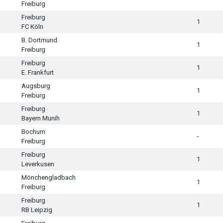
Freiburg
Freiburg
1
FC Köln
B. Dortmund
1
Freiburg
Freiburg
1
E. Frankfurt
Augsburg
1
Freiburg
Freiburg
1
Bayern Munih
Bochum
-
Freiburg
Freiburg
1
Leverkusen
Mönchengladbach
1
Freiburg
Freiburg
1
RB Leipzig