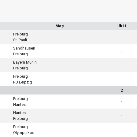
Maç
İlk11
Freiburg
-
St. Pauli
Sandhausen
-
Freiburg
Bayern Munih
1
Freiburg
Freiburg
1
RB Leipzig
2
Freiburg
-
Nantes
Nantes
-
Freiburg
Freiburg
-
Olympiakos