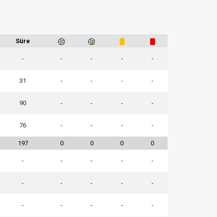
Süre
-
-
-
-
-
31
-
-
-
-
90
-
-
-
-
76
-
-
-
-
197
0
0
0
0
-
-
-
-
-
-
-
-
-
-
-
-
-
-
-