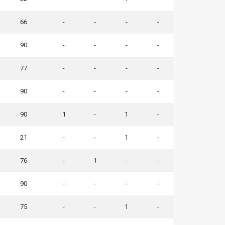
66
-
-
-
-
90
-
-
-
-
77
-
-
-
-
90
-
-
-
-
90
1
-
1
-
21
-
-
1
-
76
-
1
-
-
90
-
-
-
-
75
-
-
1
-