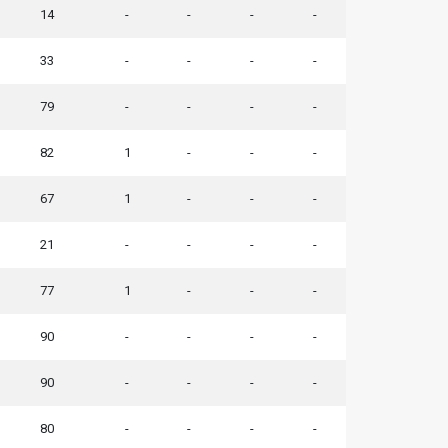
14
-
-
-
-
33
-
-
-
-
79
-
-
-
-
82
1
-
-
-
67
1
-
-
-
21
-
-
-
-
77
1
-
-
-
90
-
-
-
-
90
-
-
-
-
80
-
-
-
-