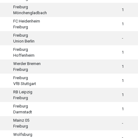
Freiburg
1
Mönchengladbach
FC Heidenheim
1
Freiburg
Freiburg
-
Union Berlin
Freiburg
1
Hoffenheim
Werder Bremen
1
Freiburg
Freiburg
1
VfB Stuttgart
RB Leipzig
1
Freiburg
Freiburg
1
Darmstadt
Mainz 05
-
Freiburg
Wolfsburg
-