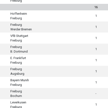
Freiburg
16
Hoffenheim
1
Freiburg
Freiburg
1
Werder Bremen
VfB Stuttgart
1
Freiburg
Freiburg
1
B. Dortmund
E. Frankfurt
1
Freiburg
Freiburg
1
Augsburg
Bayern Munih
1
Freiburg
Freiburg
-
Bochum
Leverkusen
1
Freiburg