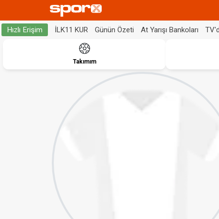
İLK11 KUR
Günün Özeti
At Yarışı Bankoları
TV'
Hızlı Erişim
Takımım