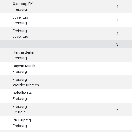
Qarabag FK
1
Freiburg
Juventus
1
Freiburg
Freiburg
1
Juventus
3
Hertha Berlin
-
Freiburg
Bayern Munih
-
Freiburg
Freiburg
-
Werder Bremen
Schalke 04
-
Freiburg
Freiburg
-
FC Köln
RB Leipzig
-
Freiburg