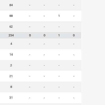
84
-
-
-
-
88
-
-
1
-
62
-
-
-
-
234
0
0
1
0
4
-
-
-
-
14
-
-
-
-
2
-
-
-
-
21
-
-
-
-
8
-
-
-
-
31
-
-
-
-