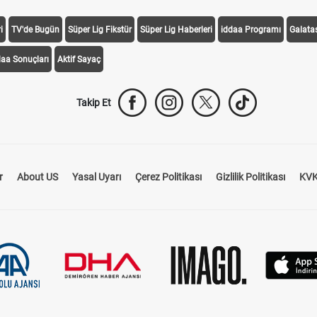
i
TV'de Bugün
Süper Lig Fikstür
Süper Lig Haberleri
iddaa Programı
Galata
daa Sonuçları
Aktif Sayaç
Takip Et
r
About US
Yasal Uyarı
Çerez Politikası
Gizlilik Politikası
KVK