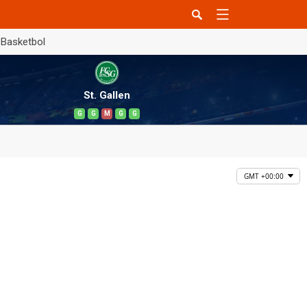
Basketbol
St. Gallen
G
G
M
G
G
GMT +00:00