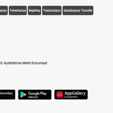
saray
Fenerbahçe
Beşiktaş
Trabzonspor
Galatasaray Transfer
K Aydınlatma Metni Kurumsal