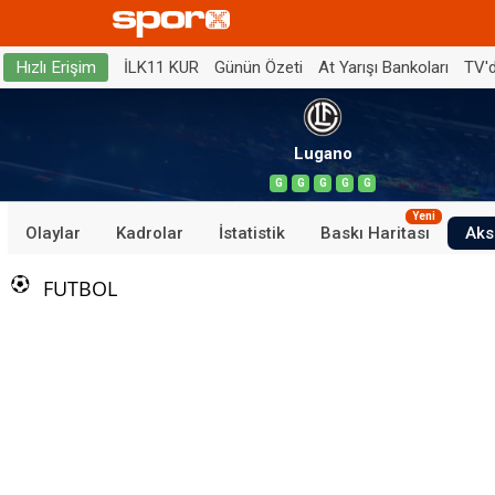
İLK11 KUR
Günün Özeti
At Yarışı Bankoları
TV'
Hızlı Erişim
Lugano
G
G
G
G
G
Yeni
Olaylar
Kadrolar
İstatistik
Baskı Haritası
Aks
FUTBOL