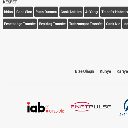
KEŞFET
iddaa
Canlı Skor
Puan Durumu
Canlı Anlatım
At Yarışı
Transfer Haberler
Fenerbahçe Transfer
Beşiktaş Transfer
Trabzonspor Transfer
Canlı İzle
id
Bize Ulaşın
Künye
Kariye