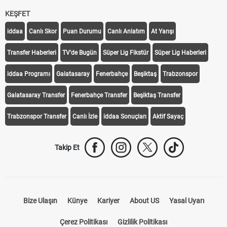
KEŞFET
iddaa
Canlı Skor
Puan Durumu
Canlı Anlatım
At Yarışı
Transfer Haberleri
TV'de Bugün
Süper Lig Fikstür
Süper Lig Haberleri
iddaa Programı
Galatasaray
Fenerbahçe
Beşiktaş
Trabzonspor
Galatasaray Transfer
Fenerbahçe Transfer
Beşiktaş Transfer
Trabzonspor Transfer
Canlı İzle
iddaa Sonuçları
Aktif Sayaç
Takip Et
Bize Ulaşın
Künye
Kariyer
About US
Yasal Uyarı
Çerez Politikası
Gizlilik Politikası