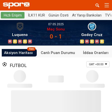
İLK11 KUR
Günün Özeti
At Yarışı Bankoları
TV'
Hızlı Erişim
07.05.2025
Maç Sonu
Luqueno
Godoy Cruz
0 - 1
M
B
M
B
M
B
M
B
M
B
Yeni
Aksiyon Haritası
Canlı Puan Durumu
İddaa Oranları
FUTBOL
GMT +00:00