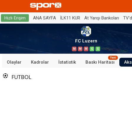
ANA SAYFA
İLK11 KUR
At Yarışı Bankoları
TV'
Hızlı Erişim
FC Luzern
M
M
M
G
G
Yeni
Olaylar
Kadrolar
İstatistik
Baskı Haritası
Aks
FUTBOL