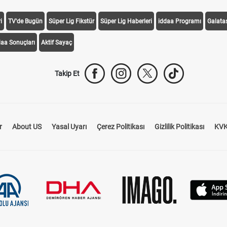
i
TV'de Bugün
Süper Lig Fikstür
Süper Lig Haberleri
iddaa Programı
Galata
daa Sonuçları
Aktif Sayaç
Takip Et
r
About US
Yasal Uyarı
Çerez Politikası
Gizlilik Politikası
KVK