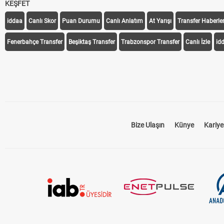
KEŞFET
iddaa
Canlı Skor
Puan Durumu
Canlı Anlatım
At Yarışı
Transfer Haberler
Fenerbahçe Transfer
Beşiktaş Transfer
Trabzonspor Transfer
Canlı İzle
id
Bize Ulaşın
Künye
Kariye