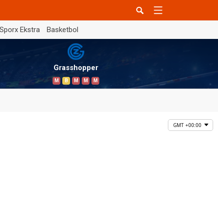
Sporx Ekstra
Basketbol
Grasshopper
M
B
M
M
M
GMT +00:00