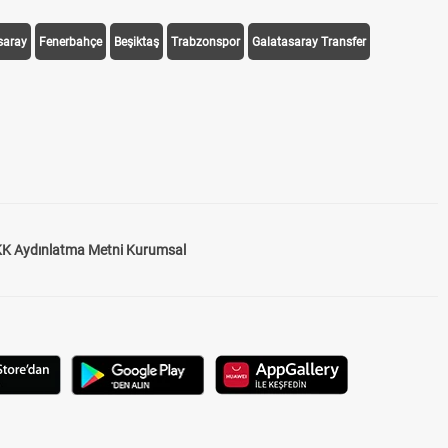
saray
Fenerbahçe
Beşiktaş
Trabzonspor
Galatasaray Transfer
K Aydınlatma Metni Kurumsal