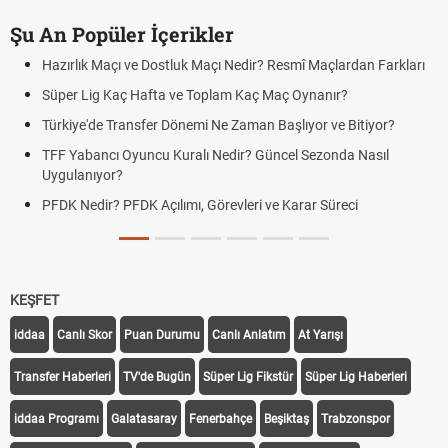
Şu An Popüler İçerikler
Hazırlık Maçı ve Dostluk Maçı Nedir? Resmî Maçlardan Farkları
Süper Lig Kaç Hafta ve Toplam Kaç Maç Oynanır?
Türkiye'de Transfer Dönemi Ne Zaman Başlıyor ve Bitiyor?
TFF Yabancı Oyuncu Kuralı Nedir? Güncel Sezonda Nasıl
Uygulanıyor?
PFDK Nedir? PFDK Açılımı, Görevleri ve Karar Süreci
KEŞFET
iddaa
Canlı Skor
Puan Durumu
Canlı Anlatım
At Yarışı
Transfer Haberleri
TV'de Bugün
Süper Lig Fikstür
Süper Lig Haberleri
iddaa Programı
Galatasaray
Fenerbahçe
Beşiktaş
Trabzonspor