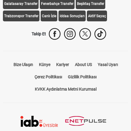
Galatasaray Transfer
Fenerbahçe Transfer
Beşiktaş Transfer
Trabzonspor Transfer
Canlı İzle
iddaa Sonuçları
Aktif Sayaç
Takip Et
Bize Ulaşın
Künye
Kariyer
About US
Yasal Uyarı
Çerez Politikası
Gizlilik Politikası
KVKK Aydınlatma Metni Kurumsal