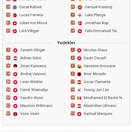
Oscar Kabwit
Samuel Krasniqi
16
54
Lucas Ferreira
Luke Plange
73
7
Julian von Moos
Jonathan Asp
81
10
Lars Villiger
Felix Emmanuel Tsimba
27
19
Yedekler
Severin Ottiger
Nicolas Glaus
2
1
Adrian Grbic
Saulo Decarli
9
3
Sinan Karweina
Hassane Imourane
10
5
Andrej Vasovic
Amir Abrashi
19
6
Levin Winkler
Oscar Clemente
29
17
Demir Xhemalija
Young-Jun Lee
34
18
Sandro Wyss
Mouhamed El Bachir Ngom
39
20
Mauricio Willimann
Maximilian Ullmann
42
31
Vaso Vasic
Samuel Marques
90
52