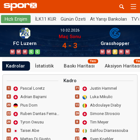
İLK11 KUR
Günün Özeti
At Yarışı Bankoları
TV'
Hızlı Erişim
10.02.2026
Maç Sonu
FC Luzern
Grasshopper
4 - 3
M
M
M
G
G
M
M
B
M
M
Yeni
Ye
Kadrolar
İstatistik
Baskı Haritası
Aksiyon Haritas
Kadro
Pascal Loretz
Justin Hammel
1
71
Adrian Bajrami
Luka Mikulic
4
4
Pius Dorn
Abdoulaye Diaby
20
15
Ruben Dantas Fernandes
Simone Stroscio
22
28
Tyron Owusu
Tim Meyer
24
8
Taisei Abe
Salifou Diarrassouba
6
11
Matteo Di Giusto
Sven Koehler
11
27