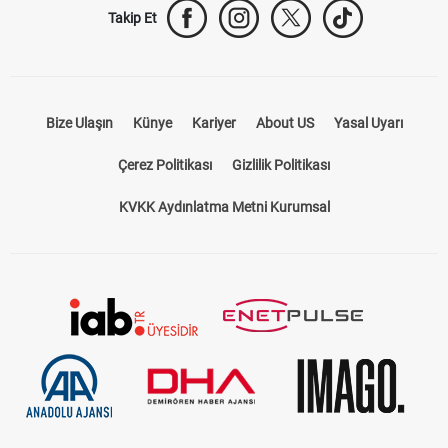
Takip Et
Bize Ulaşın
Künye
Kariyer
About US
Yasal Uyarı
Çerez Politikası
Gizlilik Politikası
KVKK Aydınlatma Metni Kurumsal