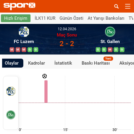
İLK11 KUR
Günün Özeti
At Yarışı Bankoları
TV
Hızlı Erişim
12.04.2026
Maç Sonu
FC Luzern
St. Gallen
2 - 2
M
M
M
G
G
G
G
M
G
G
Yeni
Olaylar
Kadrolar
İstatistik
Baskı Haritası
Aksiyon
0'
15'
30'