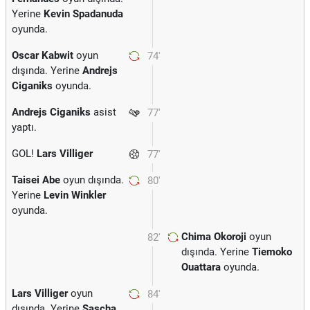
Yerine
Kevin Spadanuda
oyunda.
Oscar Kabwit
oyun
74'
dışında. Yerine
Andrejs
Ciganiks
oyunda.
Andrejs Ciganiks
asist
77'
yaptı.
GOL!
Lars Villiger
77'
Taisei Abe
oyun dışında.
80'
Yerine
Levin Winkler
oyunda.
Chima Okoroji
oyun
82'
dışında. Yerine
Tiemoko
Ouattara
oyunda.
Lars Villiger
oyun
84'
dışında. Yerine
Sascha