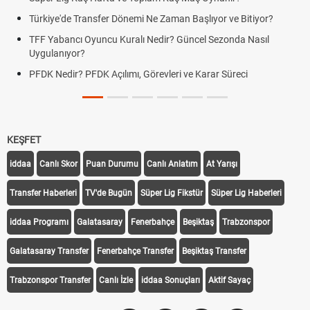
Türkiye'de Transfer Dönemi Ne Zaman Başlıyor ve Bitiyor?
TFF Yabancı Oyuncu Kuralı Nedir? Güncel Sezonda Nasıl
Uygulanıyor?
PFDK Nedir? PFDK Açılımı, Görevleri ve Karar Süreci
KEŞFET
iddaa
Canlı Skor
Puan Durumu
Canlı Anlatım
At Yarışı
Transfer Haberleri
TV'de Bugün
Süper Lig Fikstür
Süper Lig Haberleri
iddaa Programı
Galatasaray
Fenerbahçe
Beşiktaş
Trabzonspor
Galatasaray Transfer
Fenerbahçe Transfer
Beşiktaş Transfer
Trabzonspor Transfer
Canlı İzle
iddaa Sonuçları
Aktif Sayaç