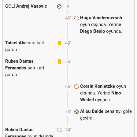
GOL!
Andrej Vasovic
9'
Hugo Vandermersch
46'
oyun dışında. Yerine
Diego Besio
oyunda.
Taisei Abe
sarı kart
48'
gördü
Ruben Dantas
55'
Fernandes
sarı kart
gördü
Corsin Konietzke
oyun
66'
dışında. Yerine
Nino
Weibel
oyunda.
Aliou Balde
penaltıyı gole
73'
çevirdi.
Ruben Dantas
74'
Fernandes
oyun dışında.