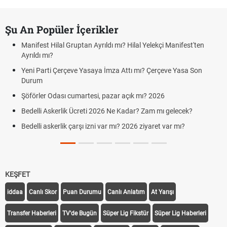
Şu An Popüler İçerikler
Manifest Hilal Gruptan Ayrıldı mı? Hilal Yelekçi Manifest'ten
Ayrıldı mı?
Yeni Parti Çerçeve Yasaya İmza Attı mı? Çerçeve Yasa Son
Durum
Şöförler Odası cumartesi, pazar açık mı? 2026
Bedelli Askerlik Ücreti 2026 Ne Kadar? Zam mı gelecek?
Bedelli askerlik çarşı izni var mı? 2026 ziyaret var mı?
KEŞFET
iddaa
Canlı Skor
Puan Durumu
Canlı Anlatım
At Yarışı
Transfer Haberleri
TV'de Bugün
Süper Lig Fikstür
Süper Lig Haberleri