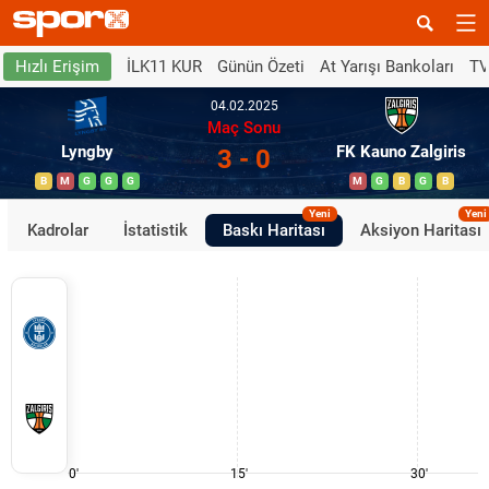
İLK11 KUR
Günün Özeti
At Yarışı Bankoları
TV
Hızlı Erişim
04.02.2025
Maç Sonu
Lyngby
FK Kauno Zalgiris
3 - 0
B
M
G
G
G
M
G
B
G
B
Yeni
Yeni
Kadrolar
İstatistik
Baskı Haritası
Aksiyon Haritası
0'
15'
30'