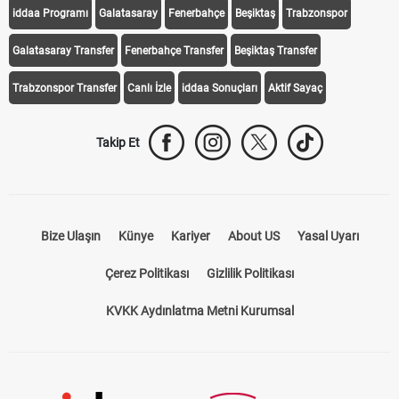
iddaa Programı
Galatasaray
Fenerbahçe
Beşiktaş
Trabzonspor
Galatasaray Transfer
Fenerbahçe Transfer
Beşiktaş Transfer
Trabzonspor Transfer
Canlı İzle
iddaa Sonuçları
Aktif Sayaç
Takip Et
Bize Ulaşın
Künye
Kariyer
About US
Yasal Uyarı
Çerez Politikası
Gizlilik Politikası
KVKK Aydınlatma Metni Kurumsal