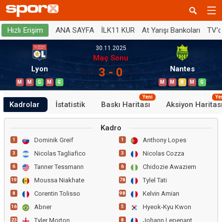
ANA SAYFA
İLK11 KUR
At Yarışı Bankoları
TV'
Hızlı Erişim
30.11.2025
Maç Sonu
Lyon
Nantes
3 - 0
M
M
G
M
G
M
M
B
M
G
Yeni
Ye
Kadrolar
İstatistik
Baskı Haritası
Aksiyon Haritas
Kadro
Dominik Greif
Anthony Lopes
1
1
Nicolas Tagliafico
Nicolas Cozza
3
3
Tanner Tessmann
Chidozie Awaziem
6
6
Moussa Niakhate
Tylel Tati
19
78
Corentin Tolisso
Kelvin Amian
8
98
Abner
Hyeok-Kyu Kwon
16
5
Tyler Morton
Johann Lepenant
23
8