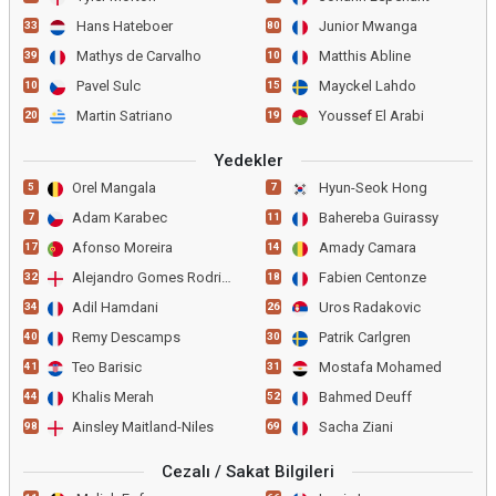
Hans Hateboer
Junior Mwanga
33
80
Mathys de Carvalho
Matthis Abline
39
10
Pavel Sulc
Mayckel Lahdo
10
15
Martin Satriano
Youssef El Arabi
20
19
Yedekler
Orel Mangala
Hyun-Seok Hong
5
7
Adam Karabec
Bahereba Guirassy
7
11
Afonso Moreira
Amady Camara
17
14
Alejandro Gomes Rodriguez
Fabien Centonze
32
18
Adil Hamdani
Uros Radakovic
34
26
Remy Descamps
Patrik Carlgren
40
30
Teo Barisic
Mostafa Mohamed
41
31
Khalis Merah
Bahmed Deuff
44
52
Ainsley Maitland-Niles
Sacha Ziani
98
69
Cezalı / Sakat Bilgileri