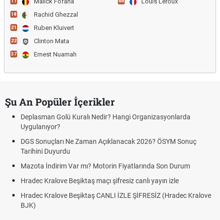
Malick Fofana
Louis Leroux
11
66
Rachid Ghezzal
18
Ruben Kluivert
21
Clinton Mata
22
Ernest Nuamah
37
Şu An Popüler İçerikler
Deplasman Golü Kuralı Nedir? Hangi Organizasyonlarda
Uygulanıyor?
DGS Sonuçları Ne Zaman Açıklanacak 2026? ÖSYM Sonuç
Tarihini Duyurdu
Mazota İndirim Var mı? Motorin Fiyatlarında Son Durum
Hradec Kralove Beşiktaş maçı şifresiz canlı yayın izle
Hradec Kralove Beşiktaş CANLI İZLE ŞİFRESİZ (Hradec Kralove
BJK)