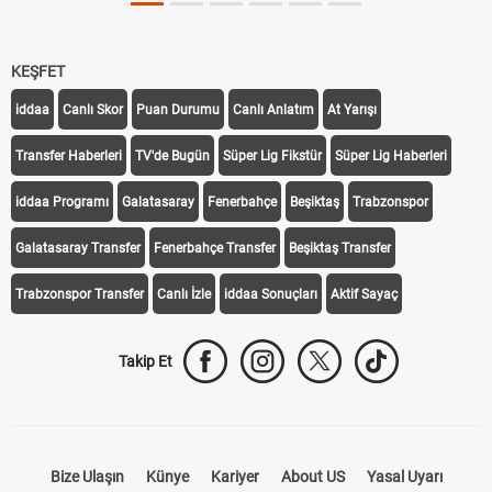
KEŞFET
iddaa
Canlı Skor
Puan Durumu
Canlı Anlatım
At Yarışı
Transfer Haberleri
TV'de Bugün
Süper Lig Fikstür
Süper Lig Haberleri
iddaa Programı
Galatasaray
Fenerbahçe
Beşiktaş
Trabzonspor
Galatasaray Transfer
Fenerbahçe Transfer
Beşiktaş Transfer
Trabzonspor Transfer
Canlı İzle
iddaa Sonuçları
Aktif Sayaç
Takip Et
Bize Ulaşın
Künye
Kariyer
About US
Yasal Uyarı