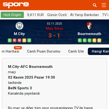
İLK11 KUR
Günün Özeti
At Yarışı Bankoları
TV'
Hızlı Erişim
02.11.2025
Maç Sonu
M.City
Bournemouth
3 - 1
G
M
M
B
G
G
G
G
B
B
Yeni
on Haritası
Canlı Puan Durumu
Canlı İzle
Hangi Ka
M.City-AFC Bournemouth
maçı
02 Kasım 2025 Pazar 19:30
tarihinde
BeIN Sports 3
Kanalında yayınlandı.
Bu maç ve diğer tüm spor programlarının TV'de hangi