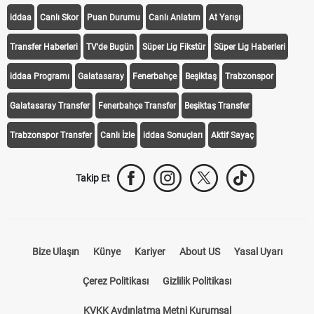
iddaa
Canlı Skor
Puan Durumu
Canlı Anlatım
At Yarışı
Transfer Haberleri
TV'de Bugün
Süper Lig Fikstür
Süper Lig Haberleri
iddaa Programı
Galatasaray
Fenerbahçe
Beşiktaş
Trabzonspor
Galatasaray Transfer
Fenerbahçe Transfer
Beşiktaş Transfer
Trabzonspor Transfer
Canlı İzle
iddaa Sonuçları
Aktif Sayaç
Takip Et
Bize Ulaşın
Künye
Kariyer
About US
Yasal Uyarı
Çerez Politikası
Gizlilik Politikası
KVKK Aydınlatma Metni Kurumsal