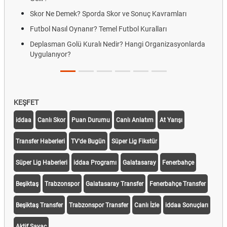
Skor Ne Demek? Sporda Skor ve Sonuç Kavramları
Futbol Nasıl Oynanır? Temel Futbol Kuralları
Deplasman Golü Kuralı Nedir? Hangi Organizasyonlarda
Uygulanıyor?
KEŞFET
iddaa
Canlı Skor
Puan Durumu
Canlı Anlatım
At Yarışı
Transfer Haberleri
TV'de Bugün
Süper Lig Fikstür
Süper Lig Haberleri
iddaa Programı
Galatasaray
Fenerbahçe
Beşiktaş
Trabzonspor
Galatasaray Transfer
Fenerbahçe Transfer
Beşiktaş Transfer
Trabzonspor Transfer
Canlı İzle
iddaa Sonuçları
Aktif Sayaç