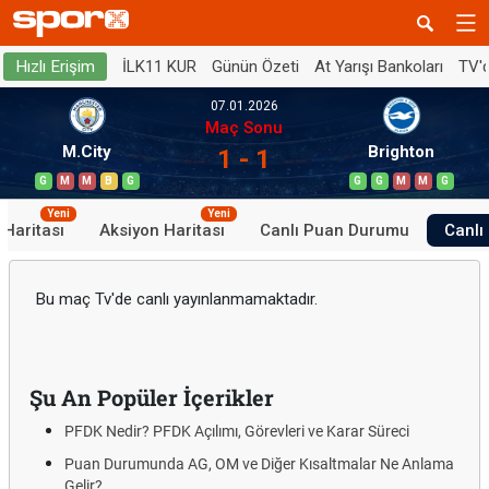
İLK11 KUR
Günün Özeti
At Yarışı Bankoları
TV'
Hızlı Erişim
07.01.2026
Maç Sonu
M.City
Brighton
1 - 1
G
M
M
B
G
G
G
M
M
G
Yeni
Yeni
 Haritası
Aksiyon Haritası
Canlı Puan Durumu
Canlı 
Bu maç Tv'de canlı yayınlanmamaktadır.
Şu An Popüler İçerikler
PFDK Nedir? PFDK Açılımı, Görevleri ve Karar Süreci
Puan Durumunda AG, OM ve Diğer Kısaltmalar Ne Anlama
Gelir?