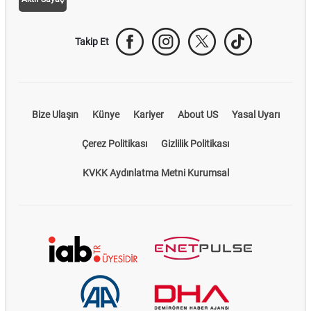
Takip Et
Bize Ulaşın
Künye
Kariyer
About US
Yasal Uyarı
Çerez Politikası
Gizlilik Politikası
KVKK Aydınlatma Metni Kurumsal