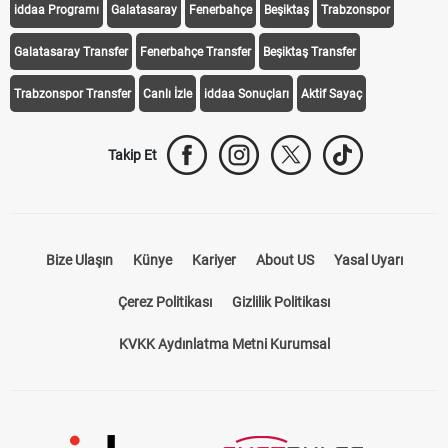
iddaa Programı
Galatasaray
Fenerbahçe
Beşiktaş
Trabzonspor
Galatasaray Transfer
Fenerbahçe Transfer
Beşiktaş Transfer
Trabzonspor Transfer
Canlı İzle
iddaa Sonuçları
Aktif Sayaç
Takip Et
Bize Ulaşın
Künye
Kariyer
About US
Yasal Uyarı
Çerez Politikası
Gizlilik Politikası
KVKK Aydınlatma Metni Kurumsal