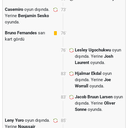
Casemiro
oyun dışında.
73'
Yerine
Benjamin Sesko
oyunda.
Bruno Fernandes
sarı
76'
kart gördü
Lesley Ugochukwu
oyun
76'
dışında. Yerine
Josh
Laurent
oyunda.
Hjalmar Ekdal
oyun
83'
dışında. Yerine
Joe
Worrall
oyunda.
Jacob Bruun Larsen
oyun
83'
dışında. Yerine
Oliver
Sonne
oyunda.
Leny Yoro
oyun dışında.
85'
Yerine
Noussair