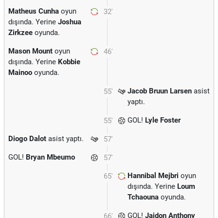
Matheus Cunha
oyun
32'
dışında. Yerine
Joshua
Zirkzee
oyunda.
Mason Mount
oyun
46'
dışında. Yerine
Kobbie
Mainoo
oyunda.
Jacob Bruun Larsen
asist
55'
yaptı.
GOL!
Lyle Foster
55'
Diogo Dalot
asist yaptı.
57'
GOL!
Bryan Mbeumo
57'
Hannibal Mejbri
oyun
65'
dışında. Yerine
Loum
Tchaouna
oyunda.
GOL!
Jaidon Anthony
66'