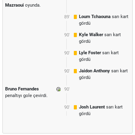
Mazraoui
oyunda.
Loum Tchaouna
sarı kart
89'
gördü
Kyle Walker
sarı kart
90'
gördü
Lyle Foster
sarı kart
90'
gördü
Jaidon Anthony
sarı kart
90'
gördü
Bruno Fernandes
90'
penaltıyı gole çevirdi.
Josh Laurent
sarı kart
90'
gördü