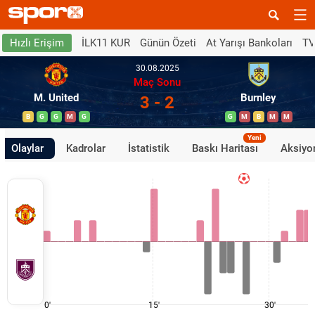
İLK11 KUR
Günün Özeti
At Yarışı Bankoları
TV
Hızlı Erişim
30.08.2025
Maç Sonu
M. United
Burnley
3 - 2
B
G
G
M
G
G
M
B
M
M
Yeni
Olaylar
Kadrolar
İstatistik
Baskı Haritası
Aksiyon
0'
15'
30'