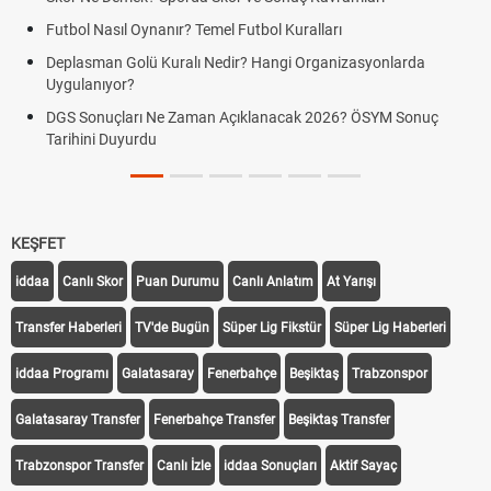
Futbol Nasıl Oynanır? Temel Futbol Kuralları
Deplasman Golü Kuralı Nedir? Hangi Organizasyonlarda
Uygulanıyor?
DGS Sonuçları Ne Zaman Açıklanacak 2026? ÖSYM Sonuç
Tarihini Duyurdu
KEŞFET
iddaa
Canlı Skor
Puan Durumu
Canlı Anlatım
At Yarışı
Transfer Haberleri
TV'de Bugün
Süper Lig Fikstür
Süper Lig Haberleri
iddaa Programı
Galatasaray
Fenerbahçe
Beşiktaş
Trabzonspor
Galatasaray Transfer
Fenerbahçe Transfer
Beşiktaş Transfer
Trabzonspor Transfer
Canlı İzle
iddaa Sonuçları
Aktif Sayaç