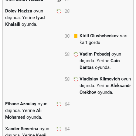
Dolev Haziza
oyun
28'
dışında. Yerine
Iyad
Khalaili
oyunda.
Kirill Glushchenkov
sarı
30'
kart gördü
Vadim Pobudej
oyun
58'
dışında. Yerine
Caio
Dantas
oyunda.
Vladislav Klimovich
oyun
58'
dışında. Yerine
Aleksandr
Orekhov
oyunda.
Ethane Azoulay
oyun
64'
dışında. Yerine
Ali
Mohamed
oyunda.
Xander Severina
oyun
64'
dışında. Yerine
Kenji