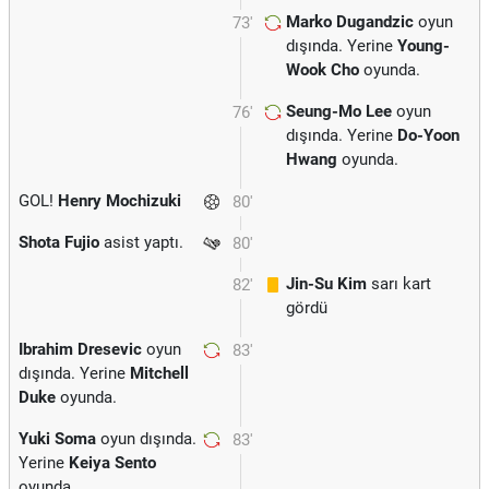
Marko Dugandzic
oyun
73'
dışında. Yerine
Young-
Wook Cho
oyunda.
Seung-Mo Lee
oyun
76'
dışında. Yerine
Do-Yoon
Hwang
oyunda.
GOL!
Henry Mochizuki
80'
Shota Fujio
asist yaptı.
80'
Jin-Su Kim
sarı kart
82'
gördü
Ibrahim Dresevic
oyun
83'
dışında. Yerine
Mitchell
Duke
oyunda.
Yuki Soma
oyun dışında.
83'
Yerine
Keiya Sento
oyunda.