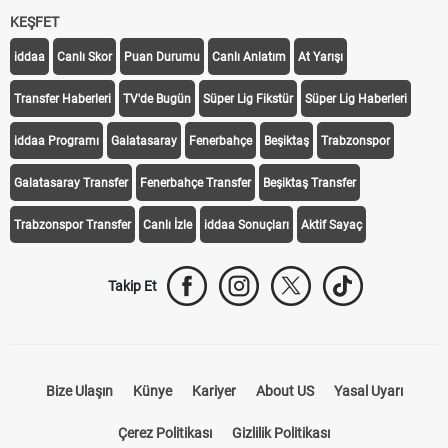
KEŞFET
iddaa
Canlı Skor
Puan Durumu
Canlı Anlatım
At Yarışı
Transfer Haberleri
TV'de Bugün
Süper Lig Fikstür
Süper Lig Haberleri
iddaa Programı
Galatasaray
Fenerbahçe
Beşiktaş
Trabzonspor
Galatasaray Transfer
Fenerbahçe Transfer
Beşiktaş Transfer
Trabzonspor Transfer
Canlı İzle
iddaa Sonuçları
Aktif Sayaç
Takip Et
Bize Ulaşın
Künye
Kariyer
About US
Yasal Uyarı
Çerez Politikası
Gizlilik Politikası