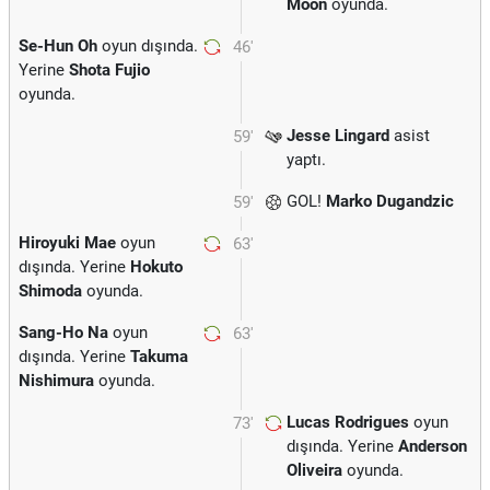
Moon
oyunda.
Se-Hun Oh
oyun dışında.
46'
Yerine
Shota Fujio
oyunda.
Jesse Lingard
asist
59'
yaptı.
GOL!
Marko Dugandzic
59'
Hiroyuki Mae
oyun
63'
dışında. Yerine
Hokuto
Shimoda
oyunda.
Sang-Ho Na
oyun
63'
dışında. Yerine
Takuma
Nishimura
oyunda.
Lucas Rodrigues
oyun
73'
dışında. Yerine
Anderson
Oliveira
oyunda.