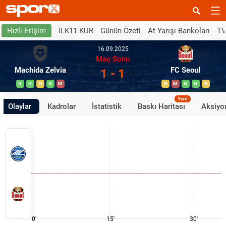
İLK11 KUR
Günün Özeti
At Yarışı Bankoları
TV
Hızlı Erişim
16.09.2025
Maç Sonu
Machida Zelvia
FC Seoul
1 - 1
G
G
B
G
M
B
M
G
G
B
Yeni
Olaylar
Kadrolar
İstatistik
Baskı Haritası
Aksiyon
0'
15'
30'