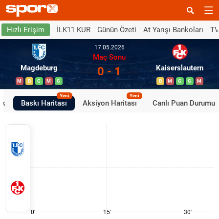
İLK11 KUR
Günün Özeti
At Yarışı Bankoları
TV
Hızlı Erişim
17.05.2026
Maç Sonu
Magdeburg
Kaiserslautern
0 - 1
M
B
G
M
G
B
M
G
G
M
Yeni
Yeni
ik
Baskı Haritası
Aksiyon Haritası
Canlı Puan Durumu
0'
15'
30'