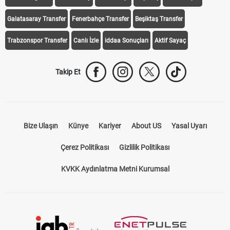
Galatasaray Transfer
Fenerbahçe Transfer
Beşiktaş Transfer
Trabzonspor Transfer
Canlı İzle
iddaa Sonuçları
Aktif Sayaç
Takip Et
Bize Ulaşın
Künye
Kariyer
About US
Yasal Uyarı
Çerez Politikası
Gizlilik Politikası
KVKK Aydınlatma Metni Kurumsal