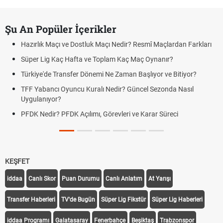
Şu An Popüler İçerikler
Hazırlık Maçı ve Dostluk Maçı Nedir? Resmî Maçlardan Farkları
Süper Lig Kaç Hafta ve Toplam Kaç Maç Oynanır?
Türkiye'de Transfer Dönemi Ne Zaman Başlıyor ve Bitiyor?
TFF Yabancı Oyuncu Kuralı Nedir? Güncel Sezonda Nasıl
Uygulanıyor?
PFDK Nedir? PFDK Açılımı, Görevleri ve Karar Süreci
KEŞFET
iddaa
Canlı Skor
Puan Durumu
Canlı Anlatım
At Yarışı
Transfer Haberleri
TV'de Bugün
Süper Lig Fikstür
Süper Lig Haberleri
iddaa Programı
Galatasaray
Fenerbahçe
Beşiktaş
Trabzonspor