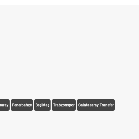
saray
Fenerbahçe
Beşiktaş
Trabzonspor
Galatasaray Transfer