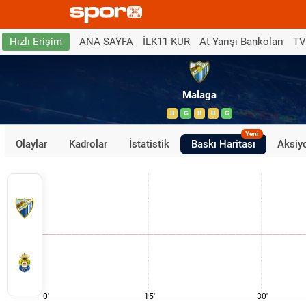
ANA SAYFA
İLK11 KUR
At Yarışı Bankoları
TV
Hızlı Erişim
Malaga
B
G
B
B
G
Yeni
Olaylar
Kadrolar
İstatistik
Baskı Haritası
Aksiyo
0'
15'
30'