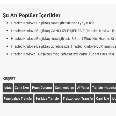
Şu An Popüler İçerikler
Hradec Kralove Beşiktaş maçı şifresiz canlı yayın izle
Hradec Kralove Beşiktaş CANLI İZLE ŞİFRESİZ (Hradec Kralove B
Hradec Kralove Beşiktaş maçı şifresiz S Sport Plus izle, Hradec Kr
Hradec Kralove Beşiktaş ücretsiz izle, Hradec Kralove BJK maçı canl
Hradec Kralove - Beşiktaş maçı şifresiz izle canlı S Sport Plus linki
KEŞFET
iddaa
Canlı Skor
Puan Durumu
Canlı Anlatım
At Yarışı
Transfer Haberler
Fenerbahçe Transfer
Beşiktaş Transfer
Trabzonspor Transfer
Canlı İzle
id