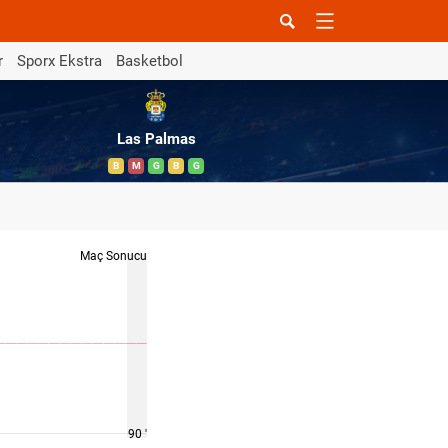
r
Sporx Ekstra
Basketbol
Las Palmas
B
M
G
B
G
Maç Sonucu
90 '