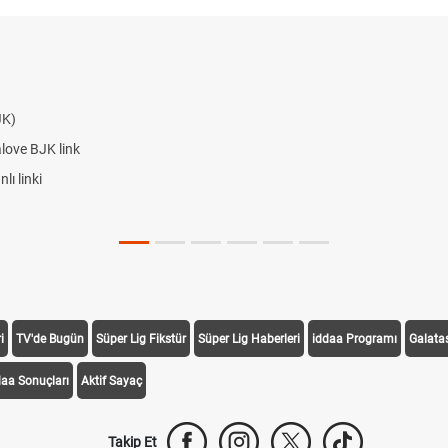
JK)
alove BJK link
ı linki
i
TV'de Bugün
Süper Lig Fikstür
Süper Lig Haberleri
iddaa Programı
Galata
daa Sonuçları
Aktif Sayaç
Takip Et