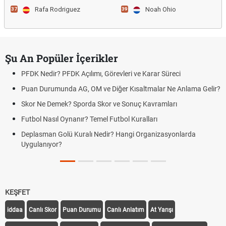
Rafa Rodriguez
Noah Ohio
37
39
Şu An Popüler İçerikler
PFDK Nedir? PFDK Açılımı, Görevleri ve Karar Süreci
Puan Durumunda AG, OM ve Diğer Kısaltmalar Ne Anlama Gelir?
Skor Ne Demek? Sporda Skor ve Sonuç Kavramları
Futbol Nasıl Oynanır? Temel Futbol Kuralları
Deplasman Golü Kuralı Nedir? Hangi Organizasyonlarda
Uygulanıyor?
KEŞFET
iddaa
Canlı Skor
Puan Durumu
Canlı Anlatım
At Yarışı