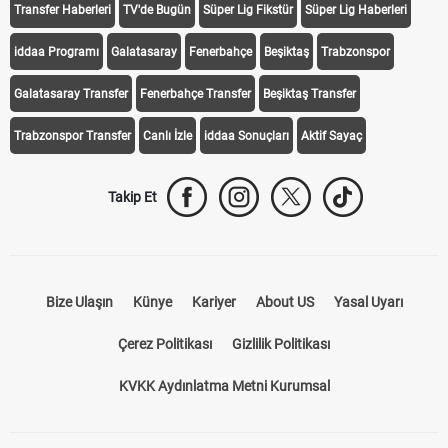
Transfer Haberleri
TV'de Bugün
Süper Lig Fikstür
Süper Lig Haberleri
iddaa Programı
Galatasaray
Fenerbahçe
Beşiktaş
Trabzonspor
Galatasaray Transfer
Fenerbahçe Transfer
Beşiktaş Transfer
Trabzonspor Transfer
Canlı İzle
iddaa Sonuçları
Aktif Sayaç
Takip Et
Bize Ulaşın
Künye
Kariyer
About US
Yasal Uyarı
Çerez Politikası
Gizlilik Politikası
KVKK Aydınlatma Metni Kurumsal