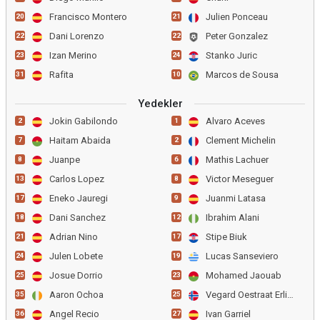
Francisco Montero
Julien Ponceau
20
21
Dani Lorenzo
Peter Gonzalez
22
22
Izan Merino
Stanko Juric
23
24
Rafita
Marcos de Sousa
31
10
Yedekler
Jokin Gabilondo
Alvaro Aceves
2
1
Haitam Abaida
Clement Michelin
7
2
Juanpe
Mathis Lachuer
8
6
Carlos Lopez
Victor Meseguer
13
8
Eneko Jauregi
Juanmi Latasa
17
9
Dani Sanchez
Ibrahim Alani
18
12
Adrian Nino
Stipe Biuk
21
17
Julen Lobete
Lucas Sanseviero
24
19
Josue Dorrio
Mohamed Jaouab
25
23
Aaron Ochoa
Vegard Oestraat Erlien
35
25
Angel Recio
Ivan Garriel
36
27