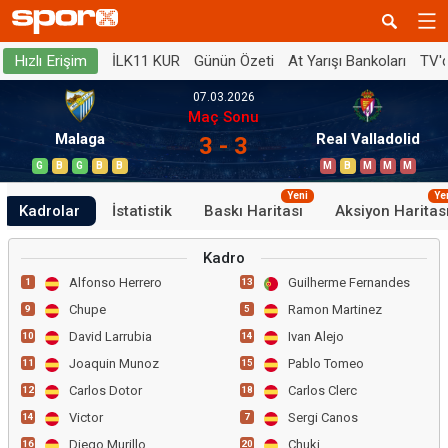
İLK11 KUR
Günün Özeti
At Yarışı Bankoları
TV'
Hızlı Erişim
07.03.2026
Maç Sonu
Malaga
Real Valladolid
3 - 3
G
B
G
B
B
M
B
M
M
M
Yeni
Ye
Kadrolar
İstatistik
Baskı Haritası
Aksiyon Haritas
Kadro
Alfonso Herrero
Guilherme Fernandes
1
13
Chupe
Ramon Martinez
9
5
David Larrubia
Ivan Alejo
10
14
Joaquin Munoz
Pablo Tomeo
11
15
Carlos Dotor
Carlos Clerc
12
18
Victor
Sergi Canos
14
7
Diego Murillo
Chuki
16
20