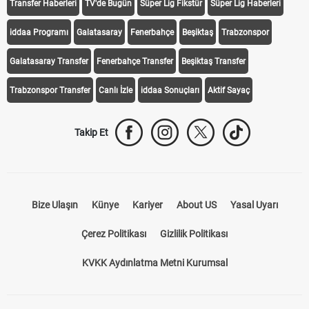
Transfer Haberleri
TV'de Bugün
Süper Lig Fikstür
Süper Lig Haberleri
iddaa Programı
Galatasaray
Fenerbahçe
Beşiktaş
Trabzonspor
Galatasaray Transfer
Fenerbahçe Transfer
Beşiktaş Transfer
Trabzonspor Transfer
Canlı İzle
iddaa Sonuçları
Aktif Sayaç
Takip Et
Bize Ulaşın
Künye
Kariyer
About US
Yasal Uyarı
Çerez Politikası
Gizlilik Politikası
KVKK Aydınlatma Metni Kurumsal