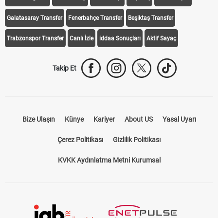
Galatasaray Transfer
Fenerbahçe Transfer
Beşiktaş Transfer
Trabzonspor Transfer
Canlı İzle
iddaa Sonuçları
Aktif Sayaç
Takip Et
Bize Ulaşın
Künye
Kariyer
About US
Yasal Uyarı
Çerez Politikası
Gizlilik Politikası
KVKK Aydınlatma Metni Kurumsal