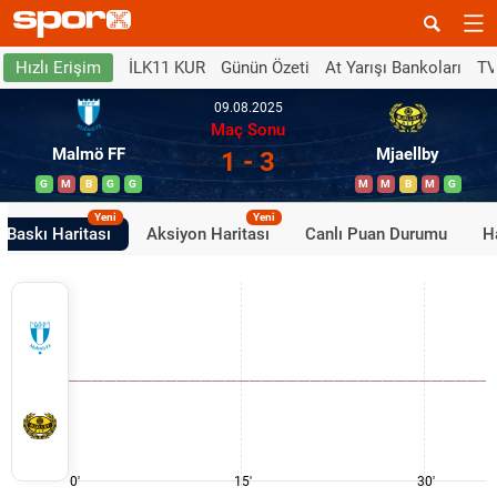
İLK11 KUR
Günün Özeti
At Yarışı Bankoları
TV
Hızlı Erişim
09.08.2025
Maç Sonu
Malmö FF
Mjaellby
1 - 3
G
M
B
G
G
M
M
B
M
G
Yeni
Yeni
Baskı Haritası
Aksiyon Haritası
Canlı Puan Durumu
H
0'
15'
30'