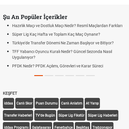
Şu An Popüler İçerikler
Hazırlık Maçı ve Dostluk Maçı Nedir? Resmî Maçlardan Farkları
Süper Lig Kaç Hafta ve Toplam Kaç Maç Oynanır?
Türkiye'de Transfer Dönemi Ne Zaman Başlıyor ve Bitiyor?
TFF Yabancı Oyuncu Kuralı Nedir? Güncel Sezonda Nasıl
Uygulanıyor?
PFDK Nedir? PFDK Açılımı, Görevleri ve Karar Süreci
KEŞFET
iddaa
Canlı Skor
Puan Durumu
Canlı Anlatım
At Yarışı
Transfer Haberleri
TV'de Bugün
Süper Lig Fikstür
Süper Lig Haberleri
iddaa Programı
Galatasaray
Fenerbahçe
Beşiktaş
Trabzonspor