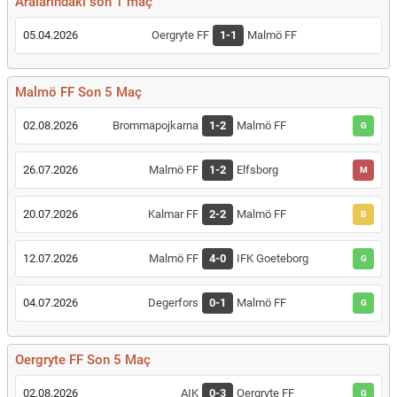
Aralarındaki son 1 maç
05.04.2026
Oergryte FF
1-1
Malmö FF
Malmö FF Son 5 Maç
02.08.2026
Brommapojkarna
1-2
Malmö FF
G
26.07.2026
Malmö FF
1-2
Elfsborg
M
20.07.2026
Kalmar FF
2-2
Malmö FF
B
12.07.2026
Malmö FF
4-0
IFK Goeteborg
G
04.07.2026
Degerfors
0-1
Malmö FF
G
Oergryte FF Son 5 Maç
02.08.2026
AIK
0-3
Oergryte FF
G