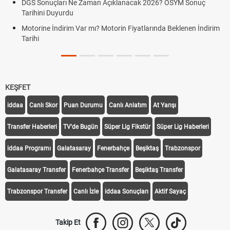
DGS Sonuçları Ne Zaman Açıklanacak 2026? ÖSYM Sonuç
Tarihini Duyurdu
Motorine İndirim Var mı? Motorin Fiyatlarında Beklenen İndirim
Tarihi
KEŞFET
iddaa
Canlı Skor
Puan Durumu
Canlı Anlatım
At Yarışı
Transfer Haberleri
TV'de Bugün
Süper Lig Fikstür
Süper Lig Haberleri
iddaa Programı
Galatasaray
Fenerbahçe
Beşiktaş
Trabzonspor
Galatasaray Transfer
Fenerbahçe Transfer
Beşiktaş Transfer
Trabzonspor Transfer
Canlı İzle
iddaa Sonuçları
Aktif Sayaç
Takip Et