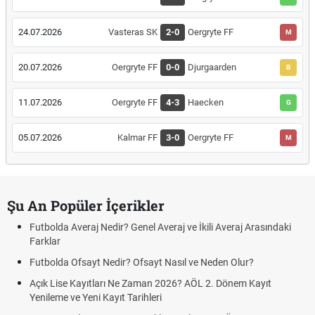
24.07.2026
Vasteras SK
2-0
Oergryte FF
M
20.07.2026
Oergryte FF
0-0
Djurgaarden
B
11.07.2026
Oergryte FF
4-3
Haecken
G
05.07.2026
Kalmar FF
3-0
Oergryte FF
M
Şu An Popüler İçerikler
Futbolda Averaj Nedir? Genel Averaj ve İkili Averaj Arasındaki
Farklar
Futbolda Ofsayt Nedir? Ofsayt Nasıl ve Neden Olur?
Açık Lise Kayıtları Ne Zaman 2026? AÖL 2. Dönem Kayıt
Yenileme ve Yeni Kayıt Tarihleri