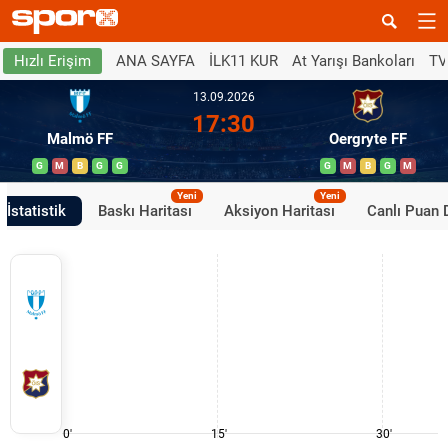
ANA SAYFA
İLK11 KUR
At Yarışı Bankoları
TV
Hızlı Erişim
13.09.2026
17:30
Malmö FF
Oergryte FF
G
M
B
G
G
G
M
B
G
M
Yeni
Yeni
İstatistik
Baskı Haritası
Aksiyon Haritası
Canlı Puan
0'
15'
30'