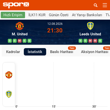
İLK11 KUR
Günün Özeti
At Yarışı Bankoları
TV
Hızlı Erişim
12.08.2026
21:30
M. United
Leeds United
G
G
M
G
G
G
G
M
M
G
Yeni
Yeni
Kadrolar
İstatistik
Baskı Haritası
Aksiyon Haritası
0'
15'
30'