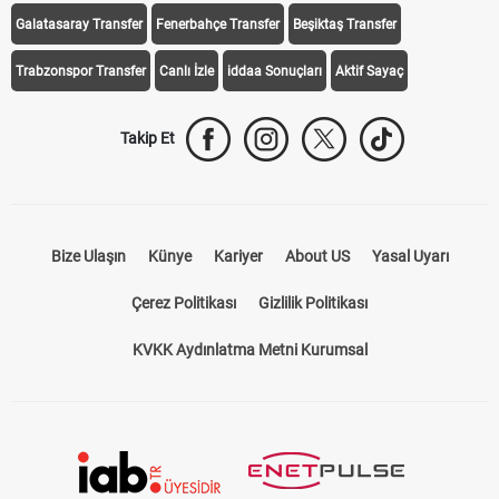
Galatasaray Transfer
Fenerbahçe Transfer
Beşiktaş Transfer
Trabzonspor Transfer
Canlı İzle
iddaa Sonuçları
Aktif Sayaç
Takip Et
Bize Ulaşın
Künye
Kariyer
About US
Yasal Uyarı
Çerez Politikası
Gizlilik Politikası
KVKK Aydınlatma Metni Kurumsal