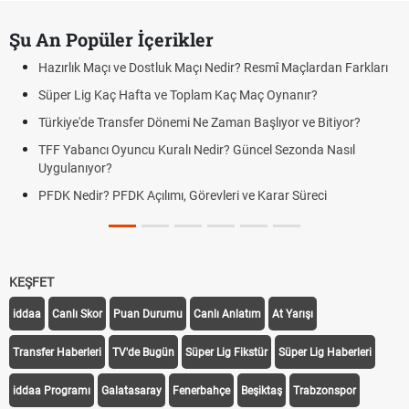
Şu An Popüler İçerikler
Hazırlık Maçı ve Dostluk Maçı Nedir? Resmî Maçlardan Farkları
Süper Lig Kaç Hafta ve Toplam Kaç Maç Oynanır?
Türkiye'de Transfer Dönemi Ne Zaman Başlıyor ve Bitiyor?
TFF Yabancı Oyuncu Kuralı Nedir? Güncel Sezonda Nasıl
Uygulanıyor?
PFDK Nedir? PFDK Açılımı, Görevleri ve Karar Süreci
KEŞFET
iddaa
Canlı Skor
Puan Durumu
Canlı Anlatım
At Yarışı
Transfer Haberleri
TV'de Bugün
Süper Lig Fikstür
Süper Lig Haberleri
iddaa Programı
Galatasaray
Fenerbahçe
Beşiktaş
Trabzonspor