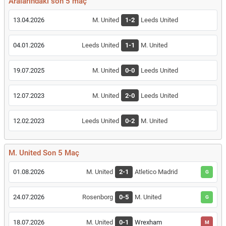
Aralarındaki son 5 maç
13.04.2026
M. United
1-2
Leeds United
04.01.2026
Leeds United
1-1
M. United
19.07.2025
M. United
0-0
Leeds United
12.07.2023
M. United
2-0
Leeds United
12.02.2023
Leeds United
0-2
M. United
M. United Son 5 Maç
01.08.2026
M. United
2-1
Atletico Madrid
G
24.07.2026
Rosenborg
0-5
M. United
G
18.07.2026
M. United
0-1
Wrexham
M