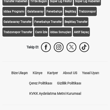
Transfer Haberleri
TV'de Bugün
Süper Lig Fikstür
Süper Lig Haberleri
iddaa Programı
Galatasaray
Fenerbahçe
Beşiktaş
Trabzonspor
Galatasaray Transfer
Fenerbahçe Transfer
Beşiktaş Transfer
Trabzonspor Transfer
Canlı İzle
iddaa Sonuçları
Aktif Sayaç
Takip Et
Bize Ulaşın
Künye
Kariyer
About US
Yasal Uyarı
Çerez Politikası
Gizlilik Politikası
KVKK Aydınlatma Metni Kurumsal