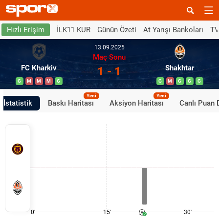
İLK11 KUR
Günün Özeti
At Yarışı Bankoları
TV
Hızlı Erişim
13.09.2025
Maç Sonu
FC Kharkiv
Shakhtar
1 - 1
G
M
M
M
G
G
M
G
G
G
Yeni
Yeni
İstatistik
Baskı Haritası
Aksiyon Haritası
Canlı Puan
0'
15'
30'