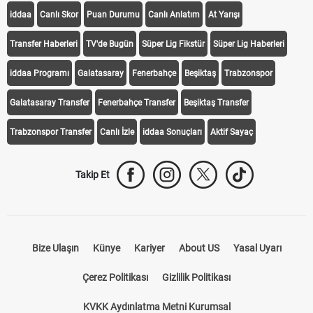
iddaa
Canlı Skor
Puan Durumu
Canlı Anlatım
At Yarışı
Transfer Haberleri
TV'de Bugün
Süper Lig Fikstür
Süper Lig Haberleri
iddaa Programı
Galatasaray
Fenerbahçe
Beşiktaş
Trabzonspor
Galatasaray Transfer
Fenerbahçe Transfer
Beşiktaş Transfer
Trabzonspor Transfer
Canlı İzle
iddaa Sonuçları
Aktif Sayaç
Takip Et
Bize Ulaşın
Künye
Kariyer
About US
Yasal Uyarı
Çerez Politikası
Gizlilik Politikası
KVKK Aydınlatma Metni Kurumsal