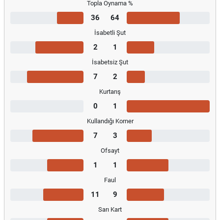
Topla Oynama %
36
64
İsabetli Şut
2
1
İsabetsiz Şut
7
2
Kurtarış
0
1
Kullandığı Korner
7
3
Ofsayt
1
1
Faul
11
9
Sarı Kart