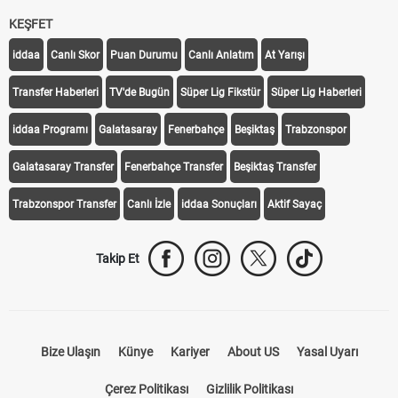
KEŞFET
iddaa
Canlı Skor
Puan Durumu
Canlı Anlatım
At Yarışı
Transfer Haberleri
TV'de Bugün
Süper Lig Fikstür
Süper Lig Haberleri
iddaa Programı
Galatasaray
Fenerbahçe
Beşiktaş
Trabzonspor
Galatasaray Transfer
Fenerbahçe Transfer
Beşiktaş Transfer
Trabzonspor Transfer
Canlı İzle
iddaa Sonuçları
Aktif Sayaç
Takip Et
Bize Ulaşın
Künye
Kariyer
About US
Yasal Uyarı
Çerez Politikası
Gizlilik Politikası