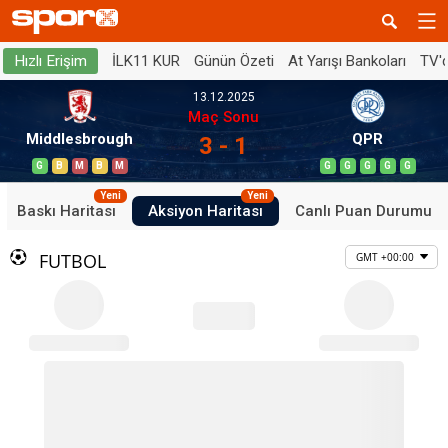
İLK11 KUR
Günün Özeti
At Yarışı Bankoları
TV'
Hızlı Erişim
13.12.2025
Maç Sonu
Middlesbrough
QPR
3 - 1
G
B
M
B
M
G
G
G
G
G
Yeni
Yeni
Baskı Haritası
Aksiyon Haritası
Canlı Puan Durumu
FUTBOL
GMT +00:00