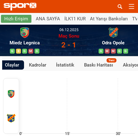
ANA SAYFA
İLK11 KUR
At Yarışı Bankoları
TV
Hızlı Erişim
06.12.2025
Maç Sonu
Miedz Legnica
Odra Opole
2 - 1
G
B
G
M
G
G
M
M
G
G
Yeni
Olaylar
Kadrolar
İstatistik
Baskı Haritası
Aksiyon
0'
15'
30'