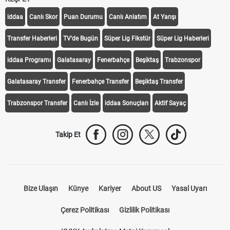
iddaa
Canlı Skor
Puan Durumu
Canlı Anlatım
At Yarışı
Transfer Haberleri
TV'de Bugün
Süper Lig Fikstür
Süper Lig Haberleri
iddaa Programı
Galatasaray
Fenerbahçe
Beşiktaş
Trabzonspor
Galatasaray Transfer
Fenerbahçe Transfer
Beşiktaş Transfer
Trabzonspor Transfer
Canlı İzle
iddaa Sonuçları
Aktif Sayaç
Takip Et
Bize Ulaşın
Künye
Kariyer
About US
Yasal Uyarı
Çerez Politikası
Gizlilik Politikası