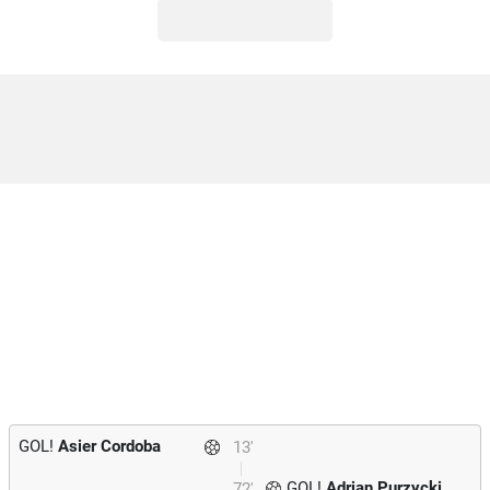
GOL!
Asier Cordoba
13'
GOL!
Adrian Purzycki
72'